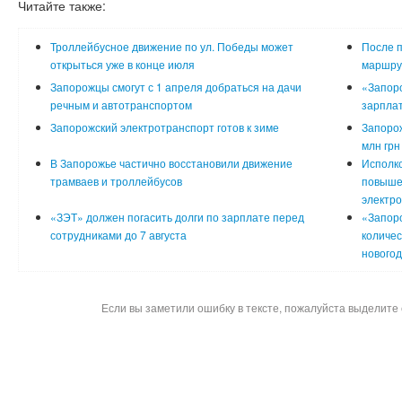
Читайте также:
Троллейбусное движение по ул. Победы может
После п
открыться уже в конце июля
маршрут
Запорожцы смогут с 1 апреля добраться на дачи
«Запоро
речным и автотранспортом
зарпла
Запорожский электротранспорт готов к зиме
Запорож
млн грн
В Запорожье частично восстановили движение
Исполк
трамваев и троллейбусов
повыше
электр
«ЗЭТ» должен погасить долги по зарплате перед
«Запор
сотрудниками до 7 августа
количес
нового
Если вы заметили ошибку в тексте, пожалуйста выделите 