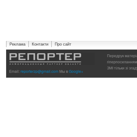
Реклама
Контакти
Про сайт
Передрук матеріа
гіперпосиланням 
ЗМІ тільки зі зг
Email:
reporterzp@gmail.com
Мы в
Google+