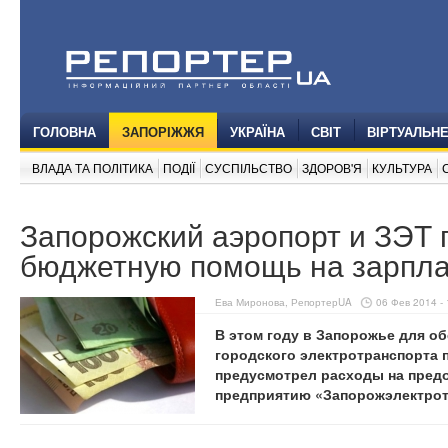
ГОЛОВНА
ЗАПОРІЖЖЯ
УКРАЇНА
СВІТ
ВІРТУАЛЬН
ВЛАДА ТА ПОЛІТИКА
ПОДІЇ
СУСПІЛЬСТВО
ЗДОРОВ'Я
КУЛЬТУРА
Запорожский аэропорт и ЗЭТ 
бюджетную помощь на зарпла
Ева Миронова, РепортерUA
06 Фев 2014 - 
В этом году в Запорожье для о
городского электротранспорта 
предусмотрел расходы на пред
предприятию «Запорожэлектротр