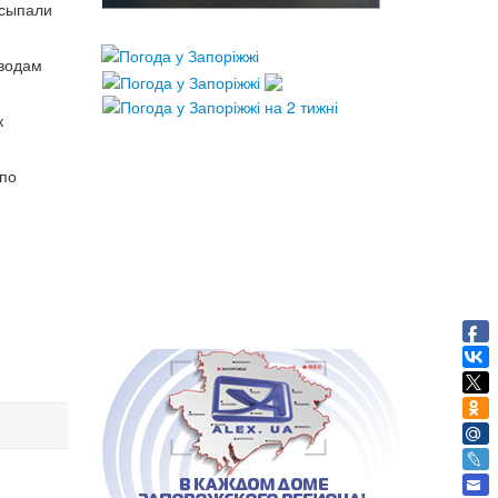
ссыпали
ыводам
к
 по