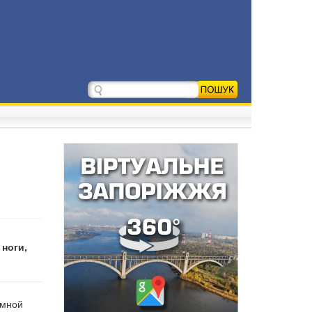
 ноги,
емной