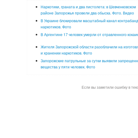
Наркотики, граната и два пистолета: в Шевченковском
районе Запорожья провели два обыска. Фото. Видео
В Украине блокировали масштабный канал контрабан
наркотиков. Фото
В Аргентине 17 человек умерли от отравленного кокаи
Жителя Запорожской области разоблачили на изготов
и хранении наркотиков. Фото
Запорожские патрульные за сутки выявили запрещен
вещества у пяти человек. Фото
Если вы заметили ошибку в тек