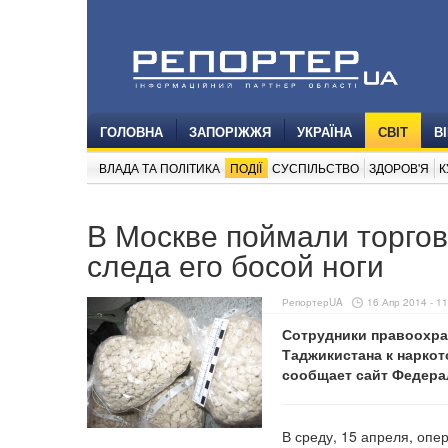
ГОЛОВНА
ЗАПОРІЖЖЯ
УКРАЇНА
СВІТ
В
ВЛАДА ТА ПОЛІТИКА
ПОДІЇ
СУСПІЛЬСТВО
ЗДОРОВ'Я
К
В Москве поймали торгов
следа его босой ноги
РепортерUA
16 Апр 2014 - 11
Сотрудники правоохра
Таджикистана к наркот
сообщает сайт Федера
В среду, 15 апреля, опе