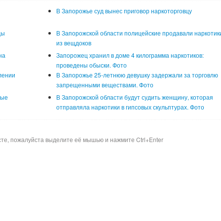
В Запорожье суд вынес приговор наркоторговцу
ды
В Запорожской области полицейские продавали наркотик
из вещдоков
на
Запорожец хранил в доме 4 килограмма наркотиков:
проведены обыски. Фото
лении
В Запорожье 25-летнюю девушку задержали за торговлю
запрещенными веществами. Фото
ные
В Запорожской области будут судить женщину, которая
отправляла наркотики в гипсовых скульптурах. Фото
сте, пожалуйста выделите её мышью и нажмите Ctrl+Enter