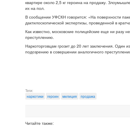
квартире около 2,5 кг героина на продажу. Злоумышл
их на пол.
В сообщении УФСКН говорится: «На поверхности паке
дактилоскопической экспертизы, проведенной в кратч
Как известно, московские полицейские еще ни разу не
преступлению.
Наркоторговцам грозит до 20 лет заключения. Один 
подозрению в совершении аналогичного преступления.
Теги:
наркотики
героин
милиция
продажа
Читайте также: