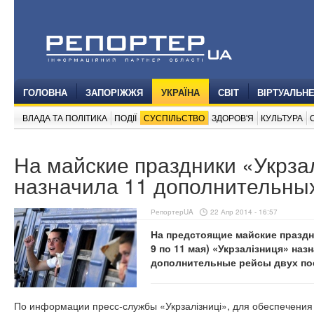
ГОЛОВНА
ЗАПОРІЖЖЯ
УКРАЇНА
СВІТ
ВІРТУАЛЬН
ВЛАДА ТА ПОЛІТИКА
ПОДІЇ
СУСПІЛЬСТВО
ЗДОРОВ'Я
КУЛЬТУРА
На майские праздники «Укрза
назначила 11 дополнительны
РепортерUA
22 Апр 2014 - 16:57
На предстоящие майские праздни
9 по 11 мая) «Укрзалізниця» на
дополнительные рейсы двух по
По информации пресс-службы «Укрзалізниці», для обеспечения