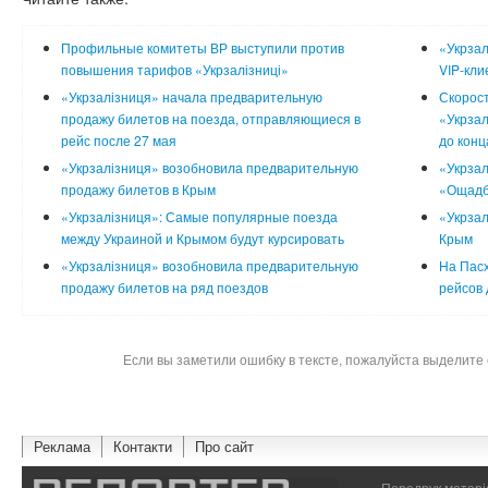
Профильные комитеты ВР выступили против
«Укрзал
повышения тарифов «Укрзалізниці»
VIP-кли
«Укрзалізниця» начала предварительную
Скорос
продажу билетов на поезда, отправляющиеся в
«Укрзал
рейс после 27 мая
до конц
«Укрзалізниця» возобновила предварительную
«Укрзал
продажу билетов в Крым
«Ощадб
«Укрзалізниця»: Самые популярные поезда
«Укрзал
между Украиной и Крымом будут курсировать
Крым
«Укрзалізниця» возобновила предварительную
На Пасх
продажу билетов на ряд поездов
рейсов
Если вы заметили ошибку в тексте, пожалуйста выделите 
Реклама
Контакти
Про сайт
Передрук матеріа