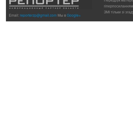
гіперпосиланням 
ЗМІ тільки зі зг
Email:
reporterzp@gmail.com
Мы в
Google+