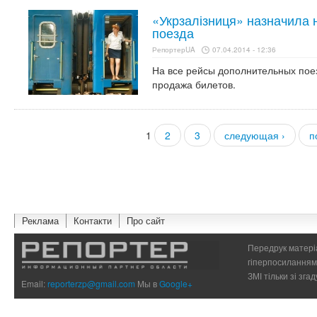
«Укрзалізниця» назначила
поезда
РепортерUA
07.04.2014 - 12:36
На все рейсы дополнительных пое
продажа билетов.
1
2
3
следующая ›
п
Страницы
Реклама
Контакти
Про сайт
Передрук матеріа
гіперпосиланням 
ЗМІ тільки зі зг
Email:
reporterzp@gmail.com
Мы в
Google+