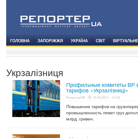
ГОЛОВНА
ЗАПОРІЖЖЯ
УКРАЇНА
СВІТ
ВІРТУАЛЬН
Укрзалізниця
Профильные комитеты ВР 
тарифов «Укрзалізниці»
РепортерUA
15.02.2017 - 12:23
Повышение тарифов на грузоперево
промышленность ляжет груз допол
млрд. гривен.