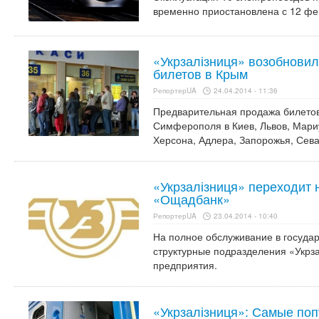
временно приостановлена с 12 фе
«Укрзалізниця» возобнови
билетов в Крым
РепортерUA
24.04.2014 - 11:36
Предварительная продажа билетов
Симферополя в Киев, Львов, Мариу
Херсона, Адлера, Запорожья, Сева
«Укрзалізниця» переходит 
«Ощадбанк»
РепортерUA
23.04.2014 - 10:40
На полное обслуживание в государ
структурные подразделения «Укрза
предприятия.
«Укрзалізниця»: Самые по