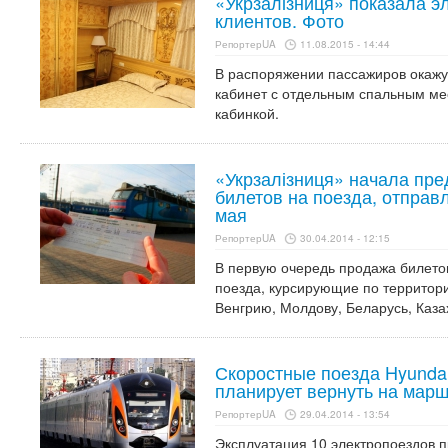
«Укрзалізниця» показала э
клиентов. Фото
РепортерUA
11.08.2015 - 14:44
В распоряжении пассажиров окажу
кабинет с отдельным спальным мес
кабинкой.
«Укрзалізниця» начала пр
билетов на поезда, отправ
мая
РепортерUA
30.04.2014 - 12:15
В первую очередь продажа билето
поезда, курсирующие по территор
Венгрию, Молдову, Беларусь, Казах
Скоростные поезда Hyundai
планирует вернуть на мар
РепортерUA
29.04.2014 - 13:54
Эксплуатация 10 электропоездов 