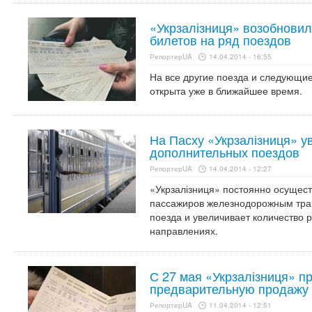
«Укрзалізниця» возобнови
билетов на ряд поездов
РепортерUA
14.04.2014 - 16:55
На все другие поезда и следующи
открыта уже в ближайшее время.
На Пасху «Укрзалізниця» у
дополнительных поездов
РепортерUA
14.04.2014 - 12:27
«Укрзалізниця» постоянно осущест
пассажиров железнодорожным тра
поезда и увеличивает количество 
направлениях.
С 27 мая «Укрзалізниця» п
предварительную продажу
РепортерUA
11.04.2014 - 12:51