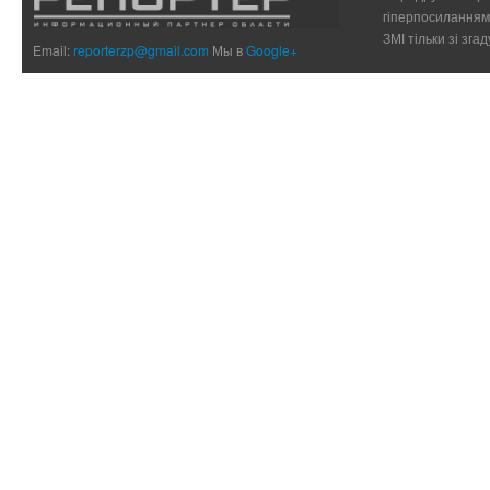
гіперпосиланням 
ЗМІ тільки зі зг
Email:
reporterzp@gmail.com
Мы в
Google+