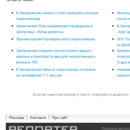
В Запорожскую область стало прибывать больше
Минсоцп
переселенцев
почти 
Архиепископ Лука инициировал проведение в
В Запо
Запорожье «Урока доброты»
«Круг д
Яценюк поручил проверить всех переселенцев
ОГА: П
из Донб
Запорожская епархия просит хозяек сварить
Запорож
варенье и приобрести мед для переселенцев и
психоло
военных АТО
отдых в
В Запорожской области переселенцы получили
Немецки
на проживание 117 млн грн
пересел
Если вы заметили ошибку в тексте, пожалуйста выделите 
Реклама
Контакти
Про сайт
Передрук матеріа