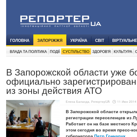
ГОЛОВНА
ЗАПОРІЖЖЯ
УКРАЇНА
СВІТ
ВІРТУАЛЬН
ВЛАДА ТА ПОЛІТИКА
ПОДІЇ
СУСПІЛЬСТВО
ЗДОРОВ'Я
КУЛЬТУРА
В Запорожской области уже б
официально зарегистрирован
из зоны действия АТО
Елена Баланда, РепортерUA
11 Июн 2014 
В Запорожской области открыл
регистрации переселенцев из Л
Работает он на базе местного Кр
этом сегодня во время пресс-к
губернатора
Петр Гончарук
.