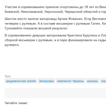
Участие в соревнованиях приняли спортсмены до 18 лет из Вин
Киевской, Николаевской, Херсонской, Черкасской областей и го
Шестое место заняли запорожцы Артем Фоменко, Егор Вигловск
четверки с рулевым. А в составе восьмерки с рулевым Галян, К
Сухомейло показали восьмой результат.
В соревнованиях девушек запорожанки Кристина Курутина и Ол
сборной восьмерки с рулевым, а в паре финишировали на седь
рулевого.
Теги:
академическая гребля
Запорожье
чемпионат Украины
юниоры
сер
Читайте также: