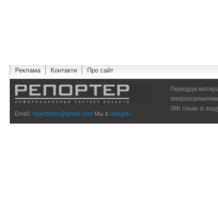
Реклама
Контакти
Про сайт
Передрук матеріа
гіперпосиланням 
ЗМІ тільки зі зг
Email:
reporterzp@gmail.com
Мы в
Google+