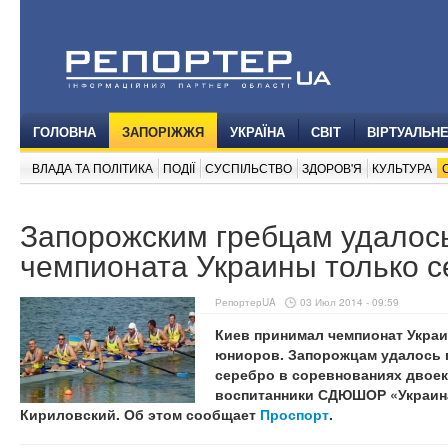
ГОЛОВНА
ЗАПОРІЖЖЯ
УКРАЇНА
СВІТ
ВІРТУАЛЬН
ВЛАДА ТА ПОЛІТИКА
ПОДІЇ
СУСПІЛЬСТВО
ЗДОРОВ'Я
КУЛЬТУРА
Запорожским гребцам удалось
чемпионата Украины только 
РепортерUA
03 Июл 2014 - 09:59
Киев принимал чемпионат Украи
юниоров. Запорожцам удалось 
серебро в соревнованиях двоек
воспитанники СДЮШОР «Украина
Кириловский. Об этом сообщает
Проспорт
.