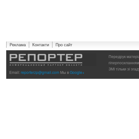
Реклама
Контакти
Про сайт
Передрук матеріа
гіперпосиланням 
ЗМІ тільки зі зг
Email:
reporterzp@gmail.com
Мы в
Google+