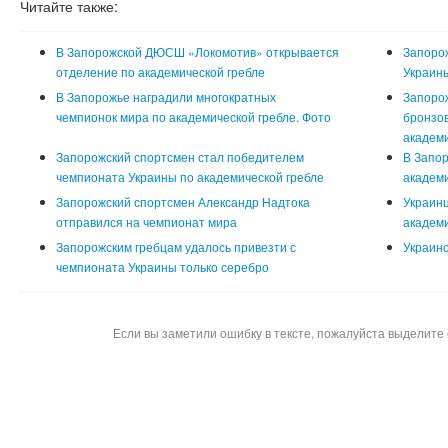
Читайте также:
В Запорожской ДЮСШ «Локомотив» открывается
Запоро
отделение по академической гребле
Украины
В Запорожье наградили многократных
Запорож
чемпионок мира по академической гребле. Фото
бронзо
академи
Запорожский спортсмен стал победителем
В Запор
чемпионата Украины по академической гребле
академи
Запорожский спортсмен Александр Надтока
Украинц
отправился на чемпионат мира
академи
Запорожским гребцам удалось привезти с
Украинс
чемпионата Украины только серебро
Если вы заметили ошибку в тексте, пожалуйста выделите 