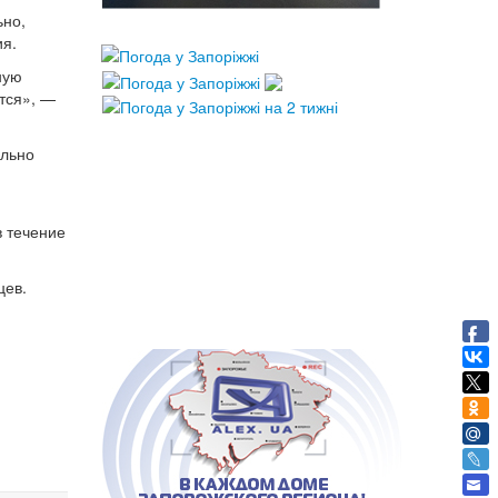
ьно,
ия.
ную
тся», —
ельно
в течение
цев.