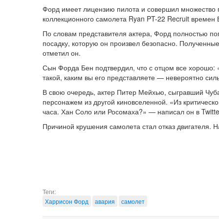
Форд имеет лицензию пилота и совершил множество п
коллекционного самолета Ryan PT-22 Recruit времен В
По словам представителя актера, Форд полностью поп
посадку, которую он произвел безопасно. Полученные
отметил он.
Сын Форда Бен подтвердил, что с отцом все хорошо: 
такой, каким вы его представляете — невероятно сил
В свою очередь, актер Питер Мейхью, сыгравший Чуба
персонажем из другой киновселенной. «Из критическог
часа. Хан Соло или Росомаха?» — написал он в Twitte
Причиной крушения самолета стал отказ двигателя. Н
Теги:
Харрисон Форд
авария
самолет