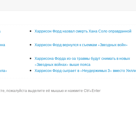
а
Харрисон Форд назвал смерть Хана Соло оправданной
она
Харрисон Форд вернулся к съемкам «Звездных войн»
Харрисона Форда из-за травмы будут снимать в новых
«Звездных войнах» выше пояса
ола»
Харрисон Форд сыграет в «Неудержимых 3» вместо Уилл
сте, пожалуйста выделите её мышью и нажмите Ctrl+Enter