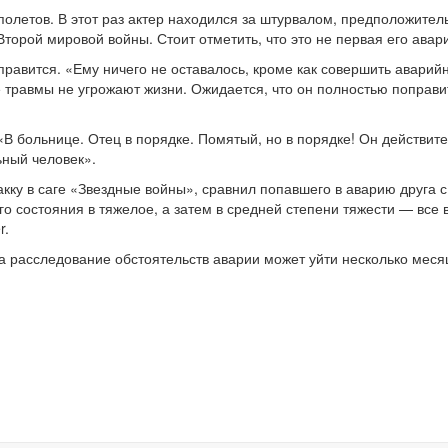
олетов. В этот раз актер находился за штурвалом, предположител
торой мировой войны. Стоит отметить, что это не первая его авар
равится. «Ему ничего не оставалось, кроме как совершить аварий
 травмы не угрожают жизни. Ожидается, что он полностью поправи
«В больнице. Отец в порядке. Помятый, но в порядке! Он действит
ьный человек».
кку в саге «Звездные войны», сравнил попавшего в аварию друга с
о состояния в тяжелое, а затем в средней степени тяжести — все 
r.
а расследование обстоятельств аварии может уйти несколько меся