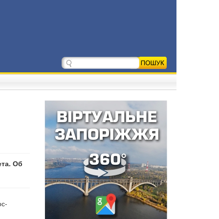
та. Об
ос-