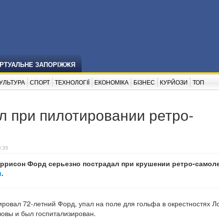
ІРТУАЛЬНЕ ЗАПОРІЖЖЯ
УЛЬТУРА
СПОРТ
ТЕХНОЛОГІЇ
ЕКОНОМІКА
БІЗНЕС
КУРЙОЗИ
ТОП
л при пилотировании ретро-
9:35
аррисон Форд серьезно пострадал при крушении ретро-самоле
u
.
ровал 72-летний Форд, упал на поле для гольфа в окрестностях Л
овы и был госпитализирован.