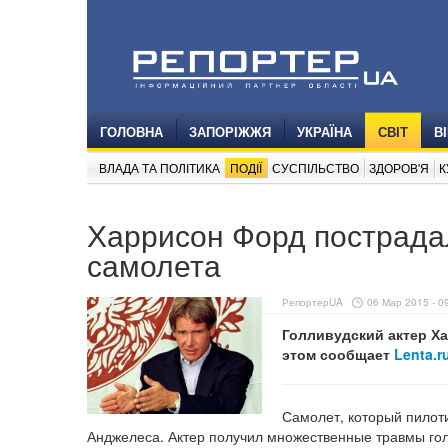
ГОЛОВНА
ЗАПОРІЖЖЯ
УКРАЇНА
СВІТ
В
ВЛАДА ТА ПОЛІТИКА
ПОДІЇ
СУСПІЛЬСТВО
ЗДОРОВ'Я
К
Харрисон Форд пострада
самолета
РепортерUA
06 Мар 2015 - 0
Голливудский актер Х
этом сообщает
Lenta.r
Самолет, который пилоти
Анджелеса. Актер получил множественные травмы гол