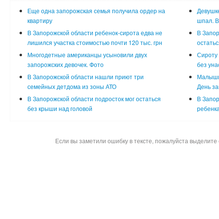
Еще одна запорожская семья получила ордер на
Девушке
квартиру
шпал. 
В Запорожской области ребенок-сирота едва не
В Запор
лишился участка стоимостью почти 120 тыс. грн
остатьс
Многодетные американцы усыновили двух
Сироту 
запорожских девочек. Фото
без уна
В Запорожской области нашли приют три
Малыши
семейных детдома из зоны АТО
День з
В Запорожской области подросток мог остаться
В Запор
без крыши над головой
ребенк
Если вы заметили ошибку в тексте, пожалуйста выделите 