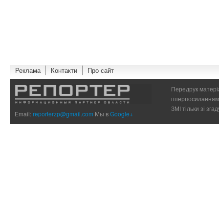
Реклама
Контакти
Про сайт
Передрук матеріа
гіперпосиланням 
ЗМІ тільки зі зг
Email:
reporterzp@gmail.com
Мы в
Google+