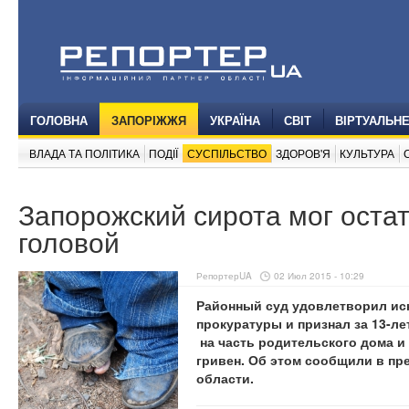
ГОЛОВНА
ЗАПОРІЖЖЯ
УКРАЇНА
СВІТ
ВІРТУАЛЬН
ВЛАДА ТА ПОЛІТИКА
ПОДІЇ
СУСПІЛЬСТВО
ЗДОРОВ'Я
КУЛЬТУРА
Запорожский сирота мог оста
головой
РепортерUA
02 Июл 2015 - 10:29
Районный суд удовлетворил и
прокуратуры и признал за 13-ле
на часть родительского дома и
гривен. Об этом сообщили в пр
области.