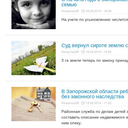
семью
РепортерUA
24.03.2015 - 16:09
На учете по усыновлению числится
Суд вернул сироте землю с
РепортерUA
18.03.2015 - 15:24
3 га земли теперь по закону прин
В Запорожской области реб
без законного наследства
РепортерUA
13.03.2015 - 11:22
Районная служба по делам детей з
составить описание недвижимого и
ним опеку.