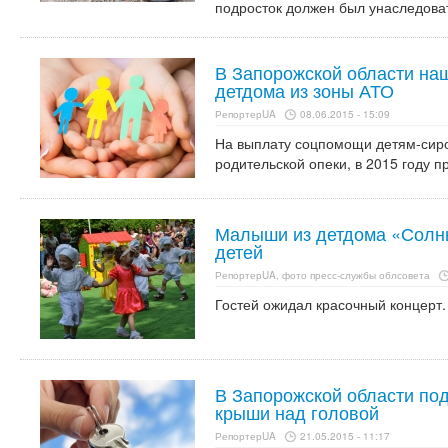
подросток должен был унаследова
В Запорожской области на
детдома из зоны АТО
РепортерUA
08.06.2015 - 15:09
На выплату соцпомощи детям-сир
родительской опеки, в 2015 году п
Малыши из детдома «Солн
детей
РепортерUA, фото пресс-службы облсовета
Гостей ожидал красочный концерт.
В Запорожской области под
крыши над головой
РепортерUA
21.05.2015 - 11:17