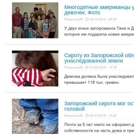
Многодетные американцы у
девочек. Фото
РепортерUA
02.10.2015 - 09:59
У двух юных запорожанок Тани и Д
которое им подарила новая амери
Сироту из Запорожской обл
унаследованной земли
РепортерUA
04.09.2015 - 15:18
Девочка должна была унаследовать
превышает 118 тыс. гривен.
Запорожский сирота мог ос
головой
РепортерUA
02.07.2015 - 10:29
Почти за 5 лет никто не оформил 
собственности на часть дома и при