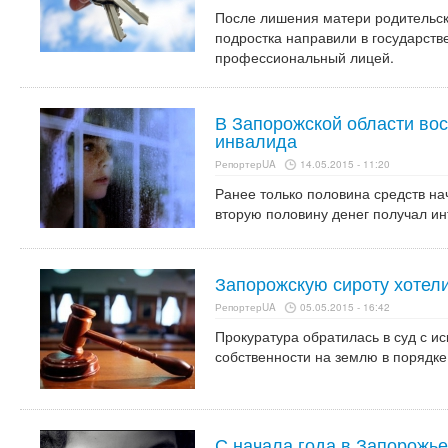
После лишения матери родительск
подростка направили в государст
профессиональный лицей.
В Запорожской области вос
инвалида
РепортерUA
14.05.2015 - 11:20
Ранее только половина средств на
вторую половину денег получал ин
Запорожскую сироту хотел
РепортерUA
05.05.2015 - 16:42
Прокуратура обратилась в суд с и
собственности на землю в порядке
С начала года в Запорожье