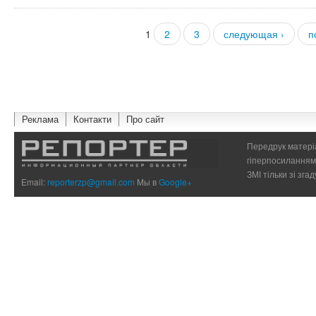
1
2
3
следующая ›
п
Страницы
Реклама
Контакти
Про сайт
Передрук матеріа
гіперпосиланням 
ЗМІ тільки зі зг
Email:
reporterzp@gmail.com
Мы в
Google+