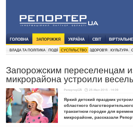
ГОЛОВНА
ЗАПОРІЖЖЯ
УКРАЇНА
СВІТ
ВІРТУАЛЬН
ВЛАДА ТА ПОЛІТИКА
ПОДІЇ
СУСПІЛЬСТВО
ЗДОРОВ'Я
КУЛЬТУРА
Запорожским переселенцам и
микрорайона устроили веселы
РепортерUA
25 Июл 2015 - 14:09
Яркий детский праздник устрои
областного благотворительного
транзитном городке для времен
микрорайоне, рассказали Репор