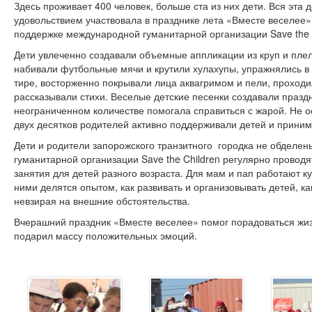
Здесь проживает 400 человек, больше ста из них дети. Вся эта 
удовольствием участвовала в празднике лета «Вместе веселее
поддержке международной гуманитарной организации
Save the
Дети увлеченно создавали объемные аппликации из круп и плел
набивали футбольные мячи и крутили хулахупы, упражнялись в
тире, восторженно покрывали лица аквагримом и пели, проходи
рассказывали стихи. Веселые детские песенки создавали празд
неограниченном количестве помогала справиться с жарой. Не ос
двух десятков родителей активно поддерживали детей и приним
Дети и родители запорожского транзитного городка не обделен
гуманитарной организации Save the Children регулярно провод
занятия для детей разного возраста. Для мам и пап работают ку
ними делятся опытом, как развивать и организовывать детей, как
невзирая на внешние обстоятельства.
Вчерашний праздник «Вместе веселее» помог порадоваться жиз
подарил массу положительных эмоций.