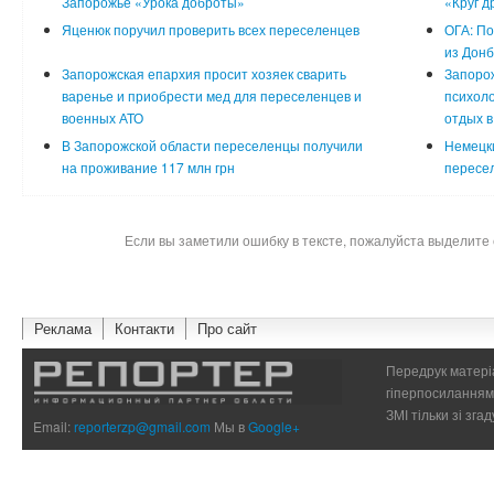
Запорожье «Урока доброты»
«Круг д
Яценюк поручил проверить всех переселенцев
ОГА: П
из Донб
Запорожская епархия просит хозяек сварить
Запорож
варенье и приобрести мед для переселенцев и
психоло
военных АТО
отдых в
В Запорожской области переселенцы получили
Немецки
на проживание 117 млн грн
пересел
Если вы заметили ошибку в тексте, пожалуйста выделите 
Реклама
Контакти
Про сайт
Передрук матеріа
гіперпосиланням 
ЗМІ тільки зі зг
Email:
reporterzp@gmail.com
Мы в
Google+