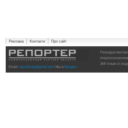
Реклама
Контакти
Про сайт
Передрук матеріа
гіперпосиланням 
ЗМІ тільки зі зг
Email:
reporterzp@gmail.com
Мы в
Google+