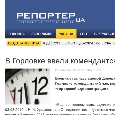
ГОЛОВНА
ЗАПОРІЖЖЯ
УКРАЇНА
СВІТ
ВІРТУАЛЬН
ВЛАДА ТА ПОЛІТИКА
ПОДІЇ
СУСПІЛЬСТВО
ЗДОРОВ'Я
КУЛЬТУРА
В Горловке ввели комендантс
РепортерUA
03 Авг 2015 - 19:11
Боевики так называемой Донецк
Горловке комендантский час, п
«городской администрации».
«Распоряжением главы администра
03.08.2015 г. Н. А. Храменкова «О введении комендантского ча
ввести с 3 августа 2015 года на территории города Горловка «