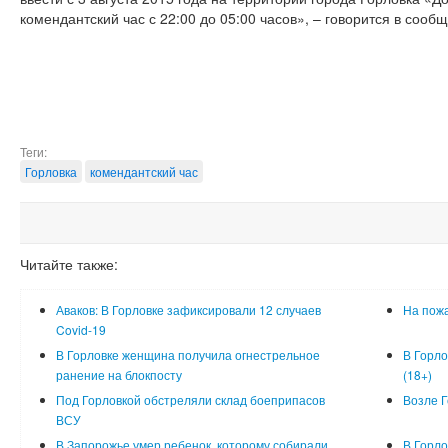
комендантский час с 22:00 до 05:00 часов», – говорится в сооб
Теги:
Горловка
комендантский час
Читайте также:
Аваков: В Горловке зафиксировали 12 случаев
На пожа
Covid-19
В Горловке женщина получила огнестрельное
В Горло
ранение на блокпосту
(18+)
Под Горловкой обстреляли склад боеприпасов
Возле Г
ВСУ
В Запорожье умер ребенок, которому собирали
В Горло