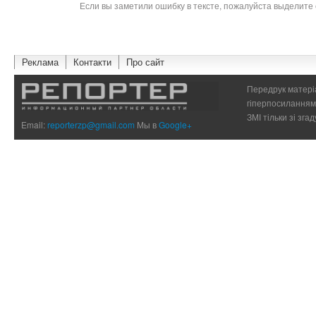
Если вы заметили ошибку в тексте, пожалуйста выделите 
Реклама
Контакти
Про сайт
Передрук матеріа
гіперпосиланням 
ЗМІ тільки зі зг
Email:
reporterzp@gmail.com
Мы в
Google+