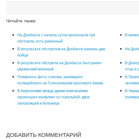
Читайте также:
На Донбассе с начала суток произошли три
В киевс
обстрела, есть раненный
В результате обстрелов на Донбассе ранены два
На Донб
бойца
В результате обстрела на Донбассе был ранен
В Днепр
украинский военный
отца и 
Появилось фото стрелка, ранившего
В Праге
полицейского на Голосеевском проспекте Киева
человек
В Кирилловке между двумя компаниями
В Черка
произошел конфликт со стрельбой: двое
пулево
запорожцев в больнице
ДОБАВИТЬ КОММЕНТАРИЙ