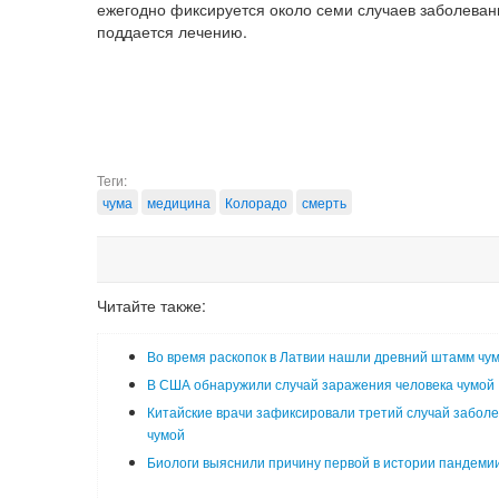
ежегодно фиксируется около семи случаев заболева
поддается лечению.
Теги:
чума
медицина
Колорадо
смерть
Читайте также:
Во время раскопок в Латвии нашли древний штамм чу
В США обнаружили случай заражения человека чумой
Китайские врачи зафиксировали третий случай забол
чумой
Биологи выяснили причину первой в истории пандеми