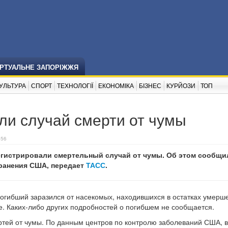
ІРТУАЛЬНЕ ЗАПОРІЖЖЯ
УЛЬТУРА
СПОРТ
ТЕХНОЛОГІЇ
ЕКОНОМІКА
БІЗНЕС
КУРЙОЗИ
ТОП
ли случай смерти от чумы
:56
егистрировали смертельный случай от чумы. Об этом сообщи
ранения США, передает
ТАСС
.
погибший заразился от насекомых, находившихся в остатках умерш
ве. Каких-либо других подробностей о погибшем не сообщается.
ртей от чумы. По данным центров по контролю заболеваний США, в