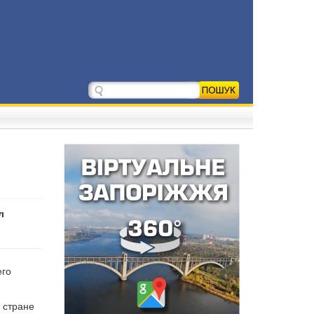
л
его
 стране