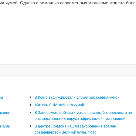
ния чумой. Однако с помощью современных медикаментов эта боле
мы
В Конго зафиксировали случаи заражения чумой
Житель США заболел чумой
евания
В Запорожской области усилены меры безопасности по
распространению вируса африканской чумы свиней
и чумы
В центре Лондона нашли захоронение времен
средневековой Великой чумы. Фото