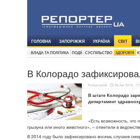
ГОЛОВНА
ЗАПОРІЖЖЯ
УКРАЇНА
СВІТ
В
ВЛАДА ТА ПОЛІТИКА
ПОДІЇ
СУСПІЛЬСТВО
ЗДОРОВ'Я
К
В Колорадо зафиксирова
РепортерUA
06 Авг 2015 - 17
В штате Колорадо зар
департамент здравоох
«Есть возможность, что 
грызуна или иного животного», – отметили в ведомст
В 2014 году было зафиксировано восемь случаев сме