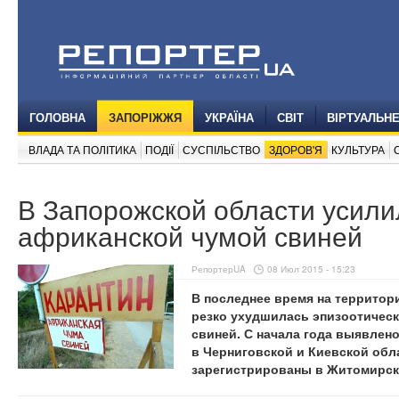
ГОЛОВНА
ЗАПОРІЖЖЯ
УКРАЇНА
СВІТ
ВІРТУАЛЬН
ВЛАДА ТА ПОЛІТИКА
ПОДІЇ
СУСПІЛЬСТВО
ЗДОРОВ'Я
КУЛЬТУРА
В Запорожской области усили
африканской чумой свиней
РепортерUA
08 Июл 2015 - 15:23
В последнее время на территор
резко ухудшилась эпизоотическ
свиней. С начала года выявлен
в Черниговской и Киевской обл
зарегистрированы в Житомирск