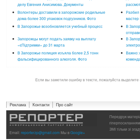
делу Евгения Анисимова. Документы
рассмот
Волонтеры доставили в запорожские родильные
Разбил 
дома более 300 упаковок подгузников. Фото
мастер 
В Запорожье возобновляется учебный процесс
В Запор
отправи
Запорожцы могут подать заявку на выплату
В Запо
«єПідтримки» до 31 марта
электр
В Запорожье полиция изъяла более 2,5 тонн
Важно: 
фальсифицированного алкоголя. Фото
коменда
Если вы заметили ошибку в тексте, пожалуйста выделите 
Реклама
Контакти
Про сайт
Передрук матеріа
гіперпосиланням 
ЗМІ тільки зі зг
Email:
reporterzp@gmail.com
Мы в
Google+