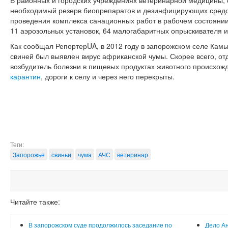
В районных и городских учреждениях ветеринарной медицины, 
необходимый резерв биопрепаратов и дезинфицирующих средст
проведения комплекса санационных работ в рабочем состояни
11 аэрозольных установок, 64 малогабаритных опрыскивателя 
Как сообщал РепортерUA, в 2012 году в запорожском селе Кам
свиней был выявлен вирус африканской чумы. Скорее всего, от
возбудитель болезни в пищевых продуктах животного происхожд
карантин
, дороги к селу и через него перекрыты.
Теги:
Запорожье
свиньи
чума
АЧС
ветеринар
Читайте также:
В запорожском суде продолжилось заседание по
Дело Ан