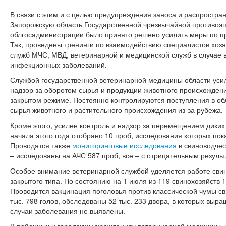
В связи с этим и с целью предупреждения заноса и распростра
Запорожскую область Государственной чрезвычайной противоэп
облгосадминистрации было принято решено усилить меры по п
Так, проведены тренинги по взаимодействию специалистов хозя
служб МЧС, МВД, ветеринарной и медицинской служб в случае 
инфекционных заболеваний.
Службой государственной ветеринарной медицины области уси
надзор за оборотом сырья и продукции животного происхождения
закрытом режиме. Постоянно контролируются поступления в об
сырья животного и растительного происхождения из-за рубежа.
Кроме этого, усилен контроль и надзор за перемещением диких
начала этого года отобрано 10 проб, исследования которых пок
Проводятся также
мониторинговые исследования
в свиноводчес
– исследованы на АЧС 587 проб, все – с отрицательным результ
Особое внимание ветеринарной службой уделяется работе свин
закрытого типа. По состоянию на 1 июля из 119 свинохозяйств 
Проводится вакцинация поголовья против классической чумы св
тыс. 798 голов, обследованы 52 тыс. 233 двора, в которых выра
случаи заболевания не выявлены.