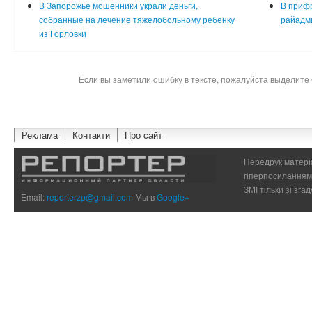
В Запорожье мошенники украли деньги,
В прифр
собранные на лечение тяжелобольному ребенку
райадм
из Горловки
Если вы заметили ошибку в тексте, пожалуйста выделите 
Реклама
Контакти
Про сайт
Передрук матеріа
гіперпосиланням 
ЗМІ тільки зі зг
Email:
reporterzp@gmail.com
Мы в
Google+