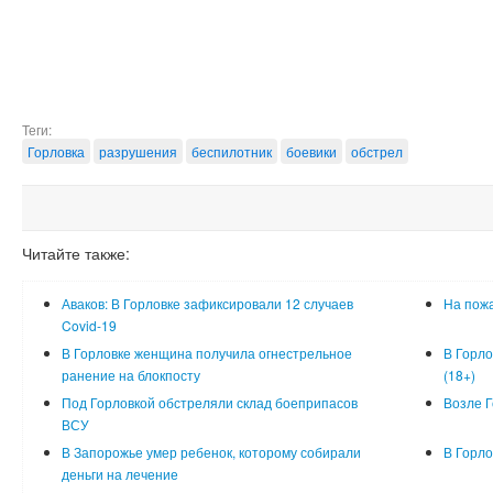
Теги:
Горловка
разрушения
беспилотник
боевики
обстрел
Читайте также:
Аваков: В Горловке зафиксировали 12 случаев
На пожа
Covid-19
В Горловке женщина получила огнестрельное
В Горло
ранение на блокпосту
(18+)
Под Горловкой обстреляли склад боеприпасов
Возле Г
ВСУ
В Запорожье умер ребенок, которому собирали
В Горло
деньги на лечение