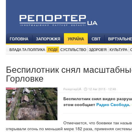
ГОЛОВНА
ЗАПОРІЖЖЯ
УКРАЇНА
СВІТ
ВІРТУАЛЬН
ВЛАДА ТА ПОЛІТИКА
ПОДІЇ
СУСПІЛЬСТВО
ЗДОРОВ'Я
КУЛЬТУРА
Беспилотник снял масштабны
Горловке
РепортерUA
12 Авг 2015 - 12:46
Беспилотник снял видео разруш
этом сообщает
Радио Свобода
.
Отмечается, что боевики так назы
открывали огонь по меньшей мере 182 раза, применяя системы