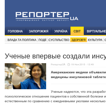
ГОЛОВНА
ЗАПОРІЖЖЯ
УКРАЇНА
СВІТ
ВІРТУАЛЬН
ВЛАДА ТА ПОЛІТИКА
ПОДІЇ
СУСПІЛЬСТВО
ЗДОРОВ'Я
КУЛЬТУРА
Ученые впервые создали инс
РепортерUA
19 Ноя 2015 - 13:49
Американские медики объявили
медицины инсулиновой таблетк
Ученые надеются, что эта разрабо
психологическое отношение пациентов к собственной болезни 
естественным по сравнению с ежедневными уколами несколько 