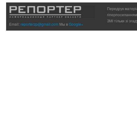
Реклама
Контакти
Про сайт
Передрук матеріа
гіперпосиланням 
ЗМІ тільки зі зг
Email:
reporterzp@gmail.com
Мы в
Google+