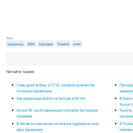
Теги:
украинцы
КВН
пародия
Тимати
клип
Читайте также:
Семь дней войны: в ГСЧС назвали количество
Президе
погибших украинцев
украинц
Как украинцам выйти на пенсию в 60 лет
В Киев 
Казахс
Более 50 тысяч украинцев получили бустерные
Тысяча 
прививки
програ
В Литве за перевозку нелегалов задержали еще
В Польш
двух украинцев
перевоз