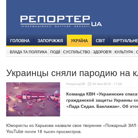
ГОЛОВНА
ЗАПОРІЖЖЯ
УКРАЇНА
СВІТ
ВІРТУАЛЬН
ВЛАДА ТА ПОЛІТИКА
ПОДІЇ
СУСПІЛЬСТВО
ЗДОРОВ'Я
КУЛЬТУРА
Украинцы сняли пародию на к
РепортерUA
20 Ноя 2015 - 17:25
Команда КВН «Украинские спаса
гражданской защиты Украины сн
«Лада Седан. Баклажан». Об эт
Юмористы из Харькова назвали свое творение «Пожарный ЗИЛ – 
YouTube почти 18 тысяч просмотров.