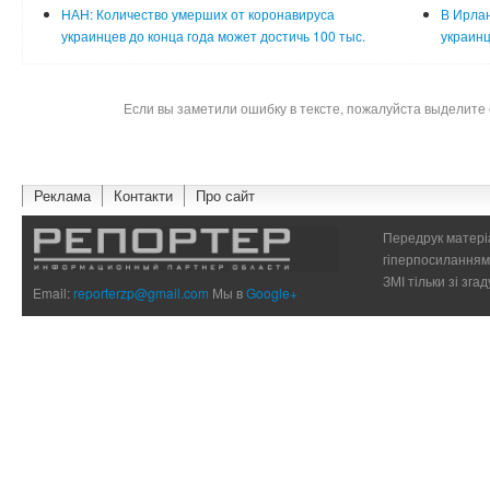
НАН: Количество умерших от коронавируса
В Ирлан
украинцев до конца года может достичь 100 тыс.
украин
Если вы заметили ошибку в тексте, пожалуйста выделите 
Реклама
Контакти
Про сайт
Передрук матеріа
гіперпосиланням 
ЗМІ тільки зі зг
Email:
reporterzp@gmail.com
Мы в
Google+