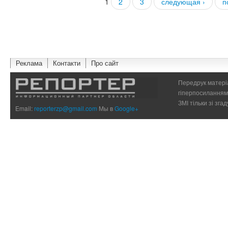
1
2
3
следующая ›
п
Страницы
Реклама
Контакти
Про сайт
Передрук матеріа
гіперпосиланням 
ЗМІ тільки зі зг
Email:
reporterzp@gmail.com
Мы в
Google+