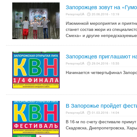
Запорожцев зовут на «Гум
РепортерUA
20.06.2016 - 13:19
Изюминкой мероприятия и приятн
станет состав жюри из специалист
Смеха» и другие непредсказуемы
Запорожцев приглашают н
РепортерUA
29.04.2016 - 15:55
Начинается четвертьфинал Запоро
В Запорожье пройдет фест
РепортерUA
01.03.2016 - 14:04
В 16-м по счету фестивале примут
Скадовска, Днепропетровска, Харь