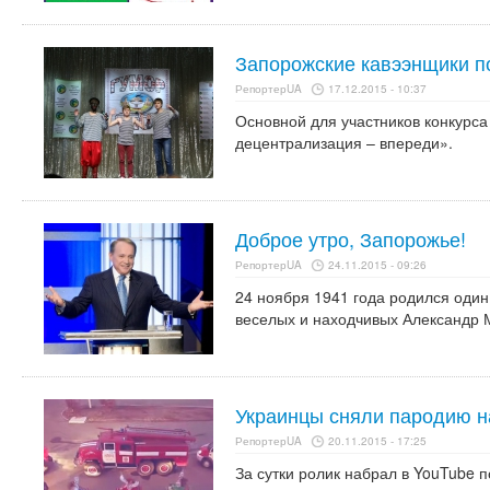
Запорожские кавээнщики п
РепортерUA
17.12.2015 - 10:37
Основной для участников конкурса
децентрализация – впереди».
Доброе утро, Запорожье!
РепортерUA
24.11.2015 - 09:26
24 ноября 1941 года родился один
веселых и находчивых Александр 
Украинцы сняли пародию н
РепортерUA
20.11.2015 - 17:25
За сутки ролик набрал в YouTube п