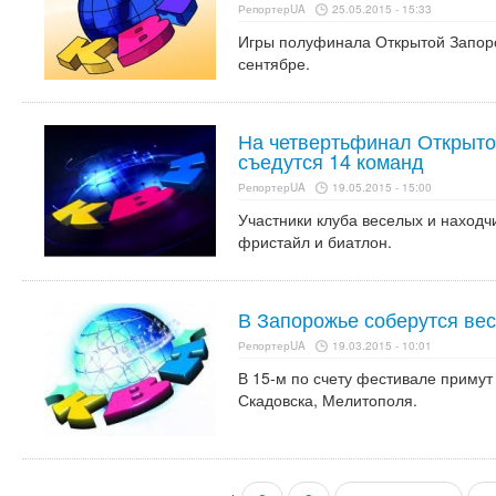
РепортерUA
25.05.2015 - 15:33
Игры полуфинала Открытой Запоро
сентябре.
На четвертьфинал Открыто
съедутся 14 команд
РепортерUA
19.05.2015 - 15:00
Участники клуба веселых и находчи
фристайл и биатлон.
В Запорожье соберутся ве
РепортерUA
19.03.2015 - 10:01
В 15-м по счету фестивале примут
Скадовска, Мелитополя.