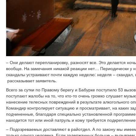
– Они делают перепланировку, разносят все. Это делается ноч
вообще. На замечания никакой реакции нет… Периодически у н
скандалы устраивают почти каждую неделю: неделя – скандал, н
рассказывает заявитель.
Всего за сутки по Правому берегу и Бабурке поступило 53 вызо
поступают жалобы на то, что кто-то очень громко слушает музы
нанесение телесных повреждений в результате алкогольного оп
Командир контролирует ситуацию и просматривает, на каких за
подчиненные, благодаря специально установленной программе н
находится тот или иной патруль и кому требуется подкрепление
– Подозреваемых доставляют в райотдел. А по закону мы имее
только одного человека. Если задержанных больше – вызываем