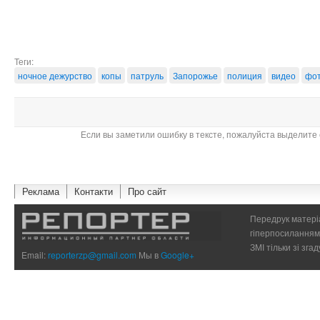
Теги:
ночное дежурство
копы
патруль
Запорожье
полиция
видео
фо
Если вы заметили ошибку в тексте, пожалуйста выделите 
Реклама
Контакти
Про сайт
Передрук матеріа
гіперпосиланням 
ЗМІ тільки зі зг
Email:
reporterzp@gmail.com
Мы в
Google+