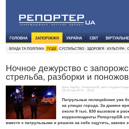
ГОЛОВНА
ЗАПОРІЖЖЯ
УКРАЇНА
СВІТ
ВІРТУАЛЬН
ВЛАДА ТА ПОЛІТИКА
ПОДІЇ
СУСПІЛЬСТВО
ЗДОРОВ'Я
КУЛЬТУРА
Ночное дежурство с запорожс
стрельба, разборки и поножо
Инна Нарбут, РепортерUA, фото Андрея Глуще
20 мая 2016 - 18:02
Патрульные полицейские уже б
на улицах города. За данное вр
около 9 тыс. 830 вызовов и рас
корреспонденты Репортер
UA
от
вместе с патрульными и решили на себе ощутить, каково э