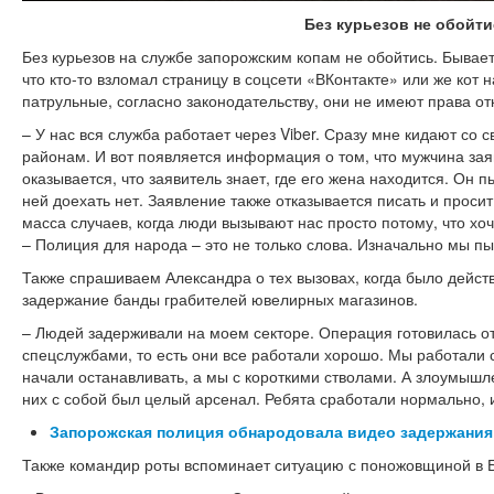
Без курьезов не обойт
Без курьезов на службе запорожским копам не обойтись. Бывает,
что кто-то взломал страницу в соцсети «ВКонтакте» или же кот 
патрульные, согласно законодательству, они не имеют права отк
– У нас вся служба работает через Viber. Сразу мне кидают с
районам. И вот появляется информация о том, что мужчина заяв
оказывается, что заявитель знает, где его жена находится. Он п
ней доехать нет. Заявление также отказывается писать и просит 
масса случаев, когда люди вызывают нас просто потому, что хо
– Полиция для народа – это не только слова. Изначально мы пы
Также спрашиваем Александра о тех вызовах, когда было дейст
задержание банды грабителей ювелирных магазинов.
– Людей задерживали на моем секторе. Операция готовилась 
спецслужбами, то есть они все работали хорошо. Мы работали 
начали останавливать, а мы с короткими стволами. А злоумышл
них с собой был целый арсенал. Ребята сработали нормально, 
Запорожская полиция обнародовала видео задержания
Также командир роты вспоминает ситуацию с поножовщиной в