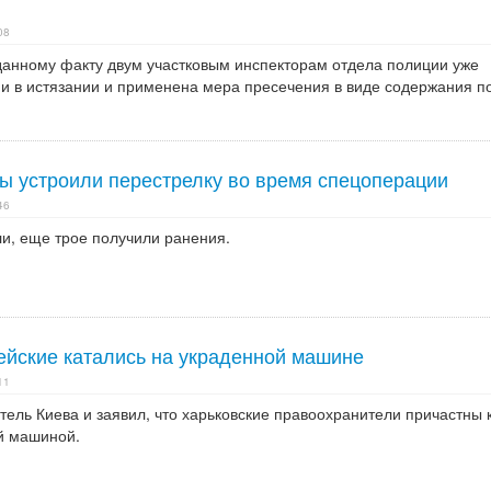
08
 данному факту двум участковым инспекторам отдела полиции уже
и в истязании и применена мера пресечения в виде содержания п
ы устроили перестрелку во время спецоперации
46
ли, еще трое получили ранения.
ейские катались на украденной машине
11
ель Киева и заявил, что харьковские правоохранители причастны 
й машиной.