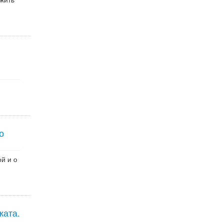
о
й и о
ката.