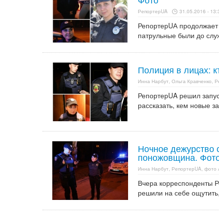
РепортерUA
31.05.2016 - 13:
РепортерUА продолжает 
патрульные были до слу
Полиция в лицах: к
Инна Нарбут, Ольга Кравченко, 
РепортерUA решил запус
рассказать, кем новые з
Ночное дежурство с
поножовщина. Фото
Инна Нарбут, РепортерUA, фото 
Вчера корреспонденты Р
решили на себе ощутить,