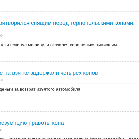
ритворился спящим перед тернопольскими копами.
00
таки покинул машину, и оказался хорошенько выпившим.
е на взятке задержали четырех копов
40
еньги за возврат изъятого автомобиля.
резумпцию правоты копа
31
ны касаться выполнения приказов полицейского наподобие «поло