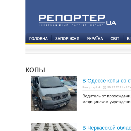
ГОЛОВНА
ЗАПОРІЖЖЯ
УКРАЇНА
СВІТ
В
копы
В Одессе копы со 
РепортерUA
30.12.2021 - 15:
Водитель от прохождения
медицинском учреждении
В Черкасской облас