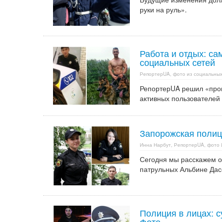
руки на руль».
Работа и отдых: с
социальных сетей
РепортерUA, фото из социальных
РепортерUA решил «прог
активных пользователей
Запорожская полици
Инна Нарбут, РепортерUA, фото 
Сегодня мы расскажем о
патрульных Альбине Дас
Полиция в лицах: 
Фото