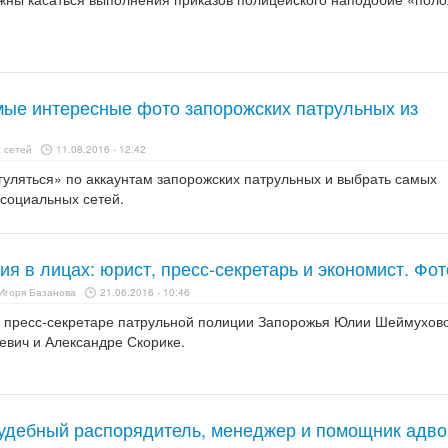
амые интересные фото запорожских патрульных из
 сетей
11.08.2016 - 12:42
уляться» по аккаунтам запорожских патрульных и выбрать самых
 социальных сетей.
я в лицах: юрист, пресс-секретарь и экономист. Фот
Игоря Базанова
21.06.2016 - 10:46
 пресс-секретаре патрульной полиции Запорожья Юлии Шеймухово
евич и Александре Скорике.
судебный распорядитель, менеджер и помощник адво