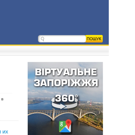
 в
 их