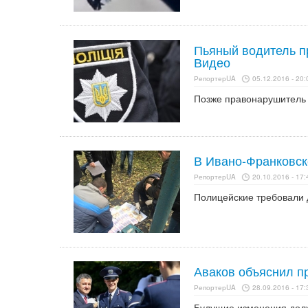
Пьяный водитель п
Видео
РепортерUA
05.12.2016 - 20:
Позже правонарушитель 
В Ивано-Франковск
РепортерUA
20.10.2016 - 17:
Полицейские требовали д
Аваков объяснил п
РепортерUA
28.09.2016 - 17:
Будущие изменения долж