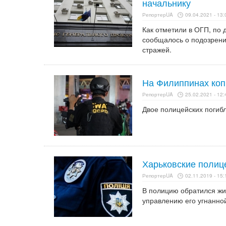
начальнику
РепортерUA
09.04.2021 - 13:
Как отметили в ОГП, по
сообщалось о подозрени
стражей.
На Филиппинах коп
РепортерUA
25.02.2021 - 12:
Двое полицейских погиб
Харьковские полиц
РепортерUA
02.11.2019 - 15:
В полицию обратился жит
управлению его угнанно