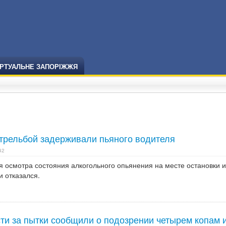
ІРТУАЛЬНЕ ЗАПОРІЖЖЯ
стрельбой задерживали пьяного водителя
42
 осмотра состояния алкогольного опьянения на месте остановки и
 отказался.
ти за пытки сообщили о подозрении четырем копам и