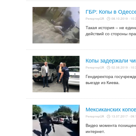
ГБР: Копы в Одесс
РепортерUA
08.10.2019 - 10:
Такая история – не един
действий со стороны пр
Копы задержали чин
РепортерUA
02.08.2019 - 10:
Гендиректора госучрежд
выезде из Киева.
Мексиканских копов
РепортерUA
13.07.2017 - 09:
Видео момента похищени
интернет.