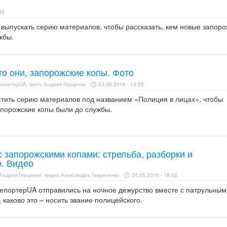
35
выпускать серию материалов, чтобы рассказать, кем новые запоро
жбы.
то они, запорожские копы. Фото
РепортерUA, фото Андрея Глущенко
23.05.2016 - 13:29
тить серию материалов под названием «Полиция в лицах», чтобы
апорожские копы были до службы.
 запорожскими копами: стрельба, разборки и
. Видео
Андрея Глущенко, видео Александра Гавриленко
20.05.2016 - 18:02
епортерUA отправились на ночное дежурство вместе с патрульным
 каково это – носить звание полицейского.