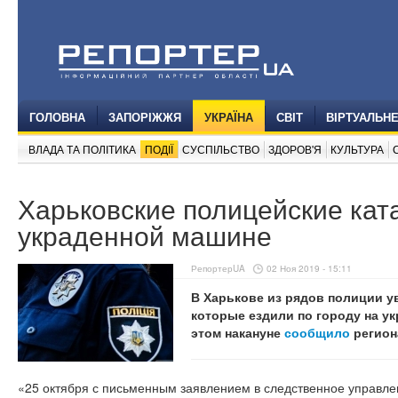
ГОЛОВНА
ЗАПОРІЖЖЯ
УКРАЇНА
СВІТ
ВІРТУАЛЬН
ВЛАДА ТА ПОЛІТИКА
ПОДІЇ
СУСПІЛЬСТВО
ЗДОРОВ'Я
КУЛЬТУРА
Харьковские полицейские кат
украденной машине
РепортерUA
02 Ноя 2019 - 15:11
В Харькове из рядов полиции у
которые ездили по городу на у
этом накануне
сообщило
регион
«25 октября с письменным заявлением в следственное управлен