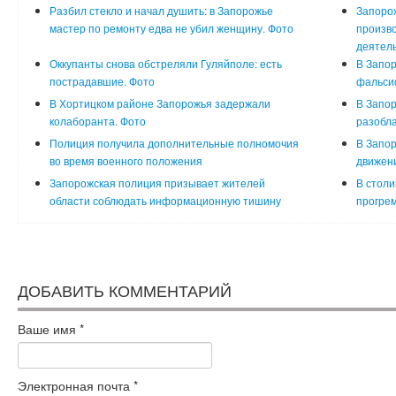
Разбил стекло и начал душить: в Запорожье
Запорож
мастер по ремонту едва не убил женщину. Фото
произво
деятель
Оккупанты снова обстреляли Гуляйполе: есть
В Запор
пострадавшие. Фото
фальси
В Хортицком районе Запорожья задержали
В Запор
колаборанта. Фото
разобла
Полиция получила дополнительные полномочия
В Запор
во время военного положения
движени
Запорожская полиция призывает жителей
В столи
области соблюдать информационную тишину
прогрем
ДОБАВИТЬ КОММЕНТАРИЙ
Ваше имя
*
Электронная почта
*