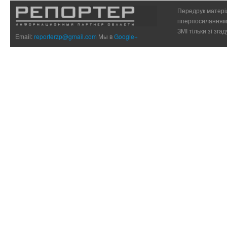
Передрук матеріа
гіперпосиланням 
ЗМІ тільки зі зг
Email:
reporterzp@gmail.com
Мы в
Google+