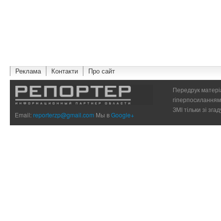
Реклама
Контакти
Про сайт
Передрук матеріа
гіперпосиланням 
ЗМІ тільки зі зг
Email:
reporterzp@gmail.com
Мы в
Google+