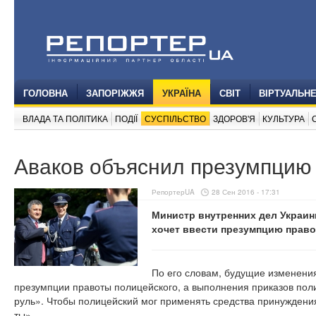
ГОЛОВНА
ЗАПОРІЖЖЯ
УКРАЇНА
СВІТ
ВІРТУАЛЬН
ВЛАДА ТА ПОЛІТИКА
ПОДІЇ
СУСПІЛЬСТВО
ЗДОРОВ'Я
КУЛЬТУРА
Аваков объяснил презумпцию
РепортерUA
28 Сен 2016 - 17:31
Министр внутренних дел Украин
хочет ввести презумпцию право
По его словам, будущие изменени
презумпции правоты полицейского, а выполнения приказов пол
руль». Чтобы полицейский мог применять средства принуждения
ты».