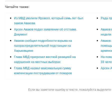
Читайте также:
Из МВД уволили Ярового, который семь лет был
Рада пр
замом Авакова
Арсен Аваков подал заявление об отставке.
Аваков 
Документ
недели
Аваков сообщил подробности взрыва на
Аваков:
газораспределительной подстанции на
помощь 
Харьковщине
армянск
Глава МВД пригрозил жесткой реакцией на
На пожа
нарушения на местных выборах
33 чело
Глава МВД назвал максимальную сумму
Арсен А
компенсации пострадавшим от пожаров
Если вы заметили ошибку в тексте, пожалуйста выделите 