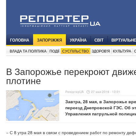
ГОЛОВНА
ЗАПОРІЖЖЯ
УКРАЇНА
СВІТ
ВІРТУАЛЬН
ВЛАДА ТА ПОЛІТИКА
ПОДІЇ
СУСПІЛЬСТВО
ЗДОРОВ'Я
КУЛЬТУРА
В Запорожье перекроют движе
плотине
РепортерUA
27 мая 2016 - 13:01
Завтра, 28 мая, в Запорожье в
переезд Днепровской ГЭС. Об э
Управления патрульной полиции
− С 8 утра 28 мая в связи с проведением работ по ремонту д