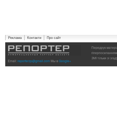
Реклама
Контакти
Про сайт
Передрук матеріа
гіперпосиланням 
ЗМІ тільки зі зг
Email:
reporterzp@gmail.com
Мы в
Google+