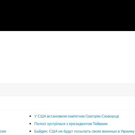
У США встановили пам'ятник Григорію Сковороді
Пелосі зустрілася з президентом Тайваню
ссии
Байден: США не будут посылать своих военных в Украину