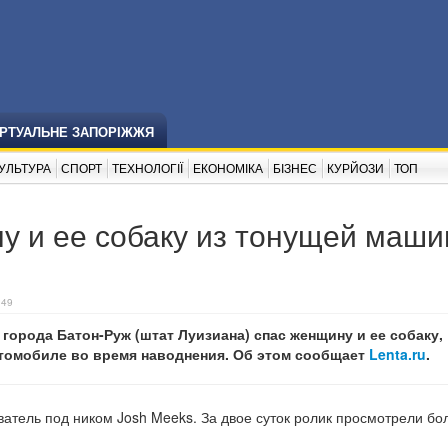
ІРТУАЛЬНЕ ЗАПОРІЖЖЯ
УЛЬТУРА
СПОРТ
ТЕХНОЛОГІЇ
ЕКОНОМІКА
БІЗНЕС
КУРЙОЗИ
ТОП
у и ее собаку из тонущей маши
:49
города Батон-Руж (штат Луизиана) спас женщину и ее собаку,
томобиле во время наводнения. Об этом сообщает
Lenta.ru
.
атель под ником Josh Meeks. За двое суток ролик просмотрели бо