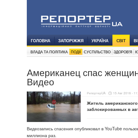
ГОЛОВНА
ЗАПОРІЖЖЯ
УКРАЇНА
СВІТ
В
ВЛАДА ТА ПОЛІТИКА
ПОДІЇ
СУСПІЛЬСТВО
ЗДОРОВ'Я
К
Американец спас женщин
Видео
РепортерUA
15 Авг 2016 - 11
Житель американского 
заблокированных в ав
Видеозапись спасения опубликовал в
YouTube
пользов
миллиона раз.