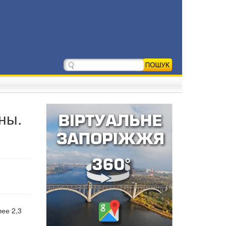
ны.
лее 2,3