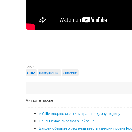
Теги:
США
наводнение
спасене
Читайте также:
У США вперше стратили трансгендерну людину
Ненсі Пелосі вилетіла з Тайваню
Байден объявил о решении ввести санкции против Ро