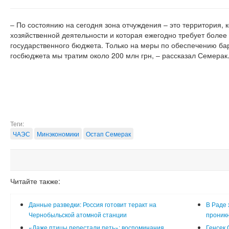
‒ По состоянию на сегодня зона отчуждения – это территория, 
хозяйственной деятельности и которая ежегодно требует более 
государственного бюджета. Только на меры по обеспечению ба
госбюджета мы тратим около 200 млн грн, ‒ рассказал Семерак
Теги:
ЧАЭС
Минэкономики
Остап Семерак
Читайте также:
Данные разведки: Россия готовит теракт на
В Раде 
Чернобыльской атомной станции
проник
«Даже птицы перестали петь»: воспоминания
Генсек 