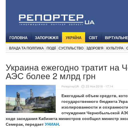
ГОЛОВНА
ЗАПОРІЖЖЯ
УКРАЇНА
СВІТ
ВІРТУАЛЬН
ВЛАДА ТА ПОЛІТИКА
ПОДІЇ
СУСПІЛЬСТВО
ЗДОРОВ'Я
КУЛЬТУРА
Украина ежегодно тратит на 
АЭС более 2 млрд грн
РепортерUA
23 Ноя 2016 - 17:14
Ежегодный объем средств, кот
государственного бюджета Укр
изолированности и сохранности
отчуждения Чернобыльской АЭС,
ходе заседания Кабинета министров сообщил министр эко
Семерак, передает
УНИАН
.