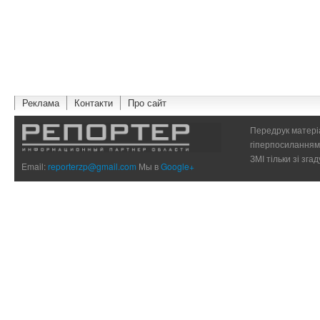
Реклама
Контакти
Про сайт
Передрук матеріа
гіперпосиланням 
ЗМІ тільки зі зг
Email:
reporterzp@gmail.com
Мы в
Google+