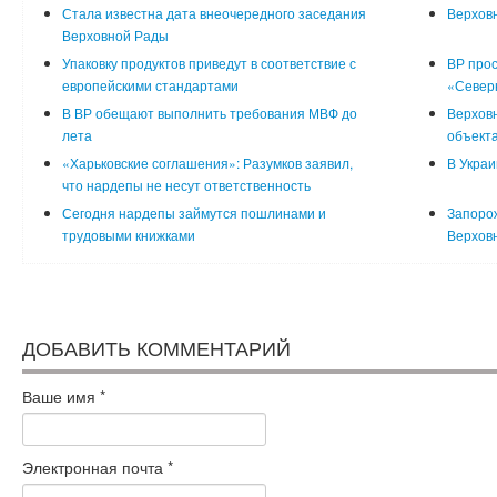
Стала известна дата внеочередного заседания
Верховн
Верховной Рады
Упаковку продуктов приведут в соответствие с
ВР про
европейскими стандартами
«Северн
В ВР обещают выполнить требования МВФ до
Верховн
лета
объект
«Харьковские соглашения»: Разумков заявил,
В Украи
что нардепы не несут ответственность
Сегодня нардепы займутся пошлинами и
Запорож
трудовыми книжками
Верхов
ДОБАВИТЬ КОММЕНТАРИЙ
Ваше имя
*
Электронная почта
*