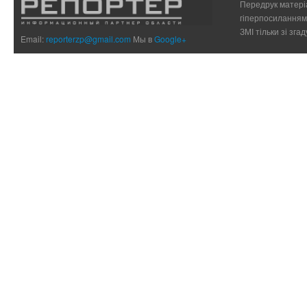
Передрук матеріа
гіперпосиланням 
ЗМІ тільки зі зг
Email:
reporterzp@gmail.com
Мы в
Google+