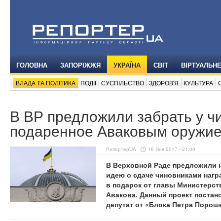
ГОЛОВНА
ЗАПОРІЖЖЯ
УКРАЇНА
СВІТ
ВІРТУАЛЬН
ВЛАДА ТА ПОЛІТИКА
ПОДІЇ
СУСПІЛЬСТВО
ЗДОРОВ'Я
КУЛЬТУРА
В ВР предложили забрать у ч
подаренное Аваковым оружи
РепортерUA
16 Янв 2017 - 21:00
В Верховной Раде предложили 
идею о сдаче чиновниками нагр
в подарок от главы Министерст
Авакова. Данный проект поста
депутат от «Блока Петра Порош