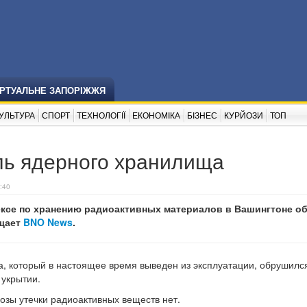
ІРТУАЛЬНЕ ЗАПОРІЖЖЯ
УЛЬТУРА
СПОРТ
ТЕХНОЛОГІЇ
ЕКОНОМІКА
БІЗНЕС
КУРЙОЗИ
ТОП
ь ядерного хранилища
:40
ксе по хранению радиоактивных материалов в Вашингтоне о
бщает
BNO News
.
а, который в настоящее время выведен из эксплуатации, обрушилс
 укрытии.
озы утечки радиоактивных веществ нет.