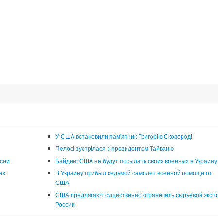
У США встановили пам'ятник Григорію Сковороді
Пелосі зустрілася з президентом Тайваню
ссии
Байден: США не будут посылать своих военных в Украину
ех
В Украину прибыл седьмой самолет военной помощи от
США
США предлагают существенно ограничить сырьевой эксп
России