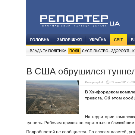
ГОЛОВНА
ЗАПОРІЖЖЯ
УКРАЇНА
СВІТ
В
ВЛАДА ТА ПОЛІТИКА
ПОДІЇ
СУСПІЛЬСТВО
ЗДОРОВ'Я
К
В США обрушился туннел
РепортерUA
09 мая 2017 - 20
В Хэнфордском компле
тревога. Об этом соо
На территории комплекс
туннель. Рабочим приказано спрятаться в ближайшем
Подробностей не сообщается. По словам властей, угр