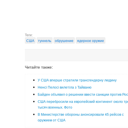
Теги:
США
туннель
обрушение
ядерное оружие
Читайте также:
У США вперше стратили трансгендерну людину
Ненсі Пелосі вилетіла з Тайваню
Байден объявил о решении ввести санкции против Ро
США перебросили на европейский континент около тр
тысяч военных. Фото
В Министерстве обороны анонсировали 45 рейсов с
оружием от США