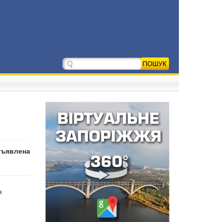
бъявлена
я