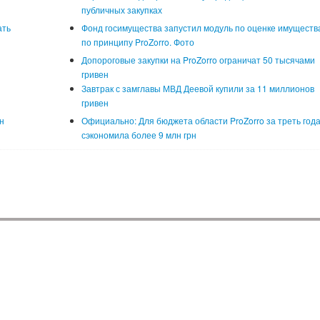
публичных закупках
ать
Фонд госимущества запустил модуль по оценке имуществ
по принципу ProZorro. Фото
Допороговые закупки на ProZorro ограничат 50 тысячами
гривен
Завтрак с замглавы МВД Деевой купили за 11 миллионов
гривен
н
Официально: Для бюджета области ProZorro за треть год
сэкономила более 9 млн грн