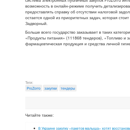
система электронных публичных закупок ProZorro инт
возможность в онлайн-режиме получить детализирова
предоставлять справку об отсутствии налоговой зад
остается одной из приоритетных задач, которая стои
Задворный.
Больше всего государство заказывает в таких категор
«Продукты питания» (111868 тендеров), «Топливо и 
фармацевтическая продукция и средства личной гигие
Теги:
ProZorro
закупки
тендеры
Читайте также:
В Украине закупку «пакетов малыша» хотят восстанов