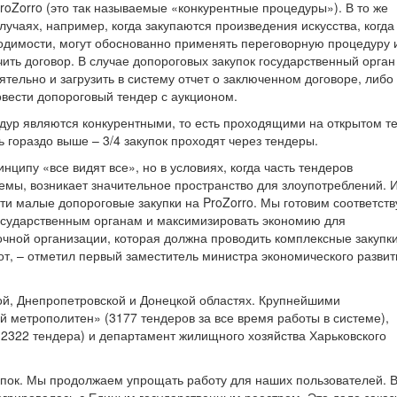
roZorro (это так называемые «конкурентные процедуры»). В то же
учаях, например, когда закупаются произведения искусства, когда
ходимости, могут обоснованно применять переговорную процедуру 
ить договор. В случае допороговых закупок государственный орган
тельно и загрузить в систему отчет о заключенном договоре, либо
овести допороговый тендер с аукционом.
едур являются конкурентными, то есть проходящими на открытом т
ь гораздо выше – 3/4 закупок проходят через тендеры.
ципу «все видят все», но в условиях, когда часть тендеров
емы, возникает значительное пространство для злоупотреблений.
и малые допороговые закупки на ProZorro. Мы готовим соответст
государственным органам и максимизировать экономию для
очной организации, которая должна проводить комплексные закупк
от, – отметил первый заместитель министра экономического развит
кой, Днепропетровской и Донецкой областях. Крупнейшими
 метрополитен» (3177 тендеров за все время работы в системе),
2322 тендера) и департамент жилищного хозяйства Харьковского
упок. Мы продолжаем упрощать работу для наших пользователей. 