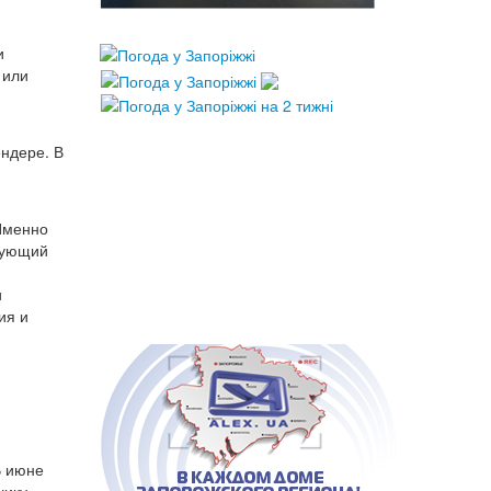
и
 или
ендере. В
 Именно
вующий
и
ия и
В июне