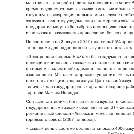
млн гривен – для работ), должны проводиться через P
время государственные заказчики в исключительных сл
отсутствует конкуренция на рынке или в случае необ
загружать в систему уведомления о намерении заключ
предприятие могут либо выбрать поставщика самостоя
использовать возможность привлечения бизнеса и пр
По состоянию на 3 августа 2017 года лишь 55% проц
то же время для надпороговых закупок этот показател
«Электронная система ProZorro была задумана по прин
недисциплинированные заказчики оставляют вне сист
поэтому мы видим необходимость полностью перевест
законопроект. Мы также стараемся упростить жизнь 
налогоплательщиков через запуск Центральной закуп
типичных для государственных органов товаров и раб
торговли Максим Нефедов.
Согласно статистике, больше всего закупают в Киевс
государственными заказчиками являются КП «Киевский
региональный филиал «Львовская железная дорога» (
городского совета (2287 тендеров).
«Каждый день в системе объявляется около 4000 зак