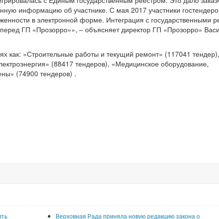
егрировалась с Единым государственным реестром. Это дало заказ
нную информацию об участнике. С мая 2017 участники гостендеро
олженности в электронной форме. Интеграция с государственными 
т перед ГП «Прозорро»», – объясняет директор ГП «Прозорро» Вас
иях как: «Строительные работы и текущий ремонт» (117041 тендер)
электроэнергия» (88417 тендеров), «Медицинское оборудование,
ны» (74900 тендеров) .
ить
Верховная Рада приняла новую редакцию закона о