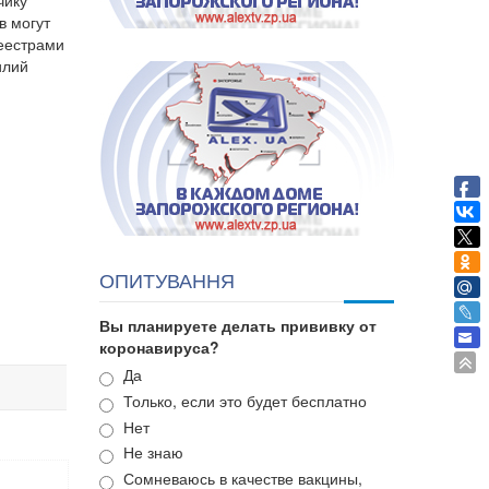
чику
в могут
реестрами
илий
,
ОПИТУВАННЯ
Вы планируете делать прививку от
коронавируса?
Варианты
Да
Только, если это будет бесплатно
Нет
Не знаю
Сомневаюсь в качестве вакцины,