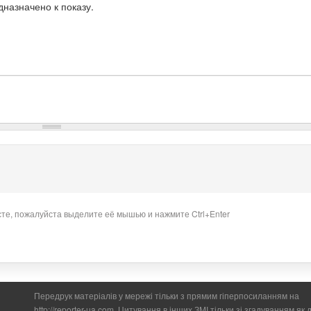
назначено к показу.
сте, пожалуйста выделите её мышью и нажмите Ctrl+Enter
Передрук матеріалів у мережі тільки з прямим гіперпосиланням на
http://reporter-ua.com. Цитування в інших ЗМІ тільки зі згадуванням як