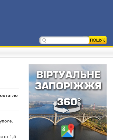
достигло
уполе.
и от 1,5