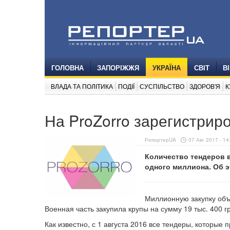
ГОЛОВНА
ЗАПОРІЖЖЯ
УКРАЇНА
СВІТ
В
ВЛАДА ТА ПОЛІТИКА
ПОДІЇ
СУСПІЛЬСТВО
ЗДОРОВ'Я
К
На ProZorro зарегистри
РепортерUA
07 Авг 2017 - 14
Количество тендеров в
одного миллиона. Об э
Миллионную закупку объ
Военная часть закупила крупы на сумму 19 тыс. 400 г
Как известно, с 1 августа 2016 все тендеры, которые 