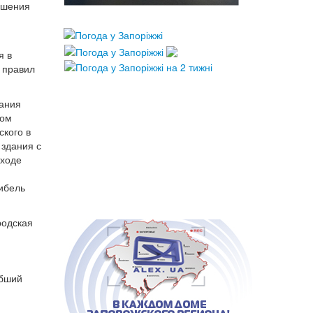
ашения
я в
 правил
вания
вом
ского в
 здания с
 ходе
ибель
родская
ибший