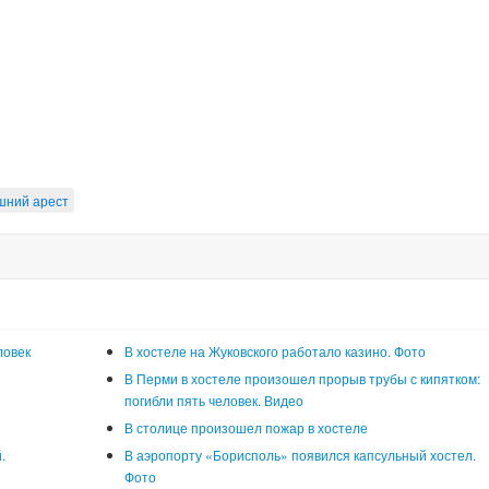
шний арест
ловек
В хостеле на Жуковского работало казино. Фото
и
В Перми в хостеле произошел прорыв трубы с кипятком:
погибли пять человек. Видео
В столице произошел пожар в хостеле
.
В аэропорту «Борисполь» появился капсульный хостел.
Фото