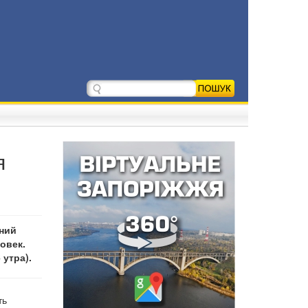
я
шний
овек.
 утра).
ть