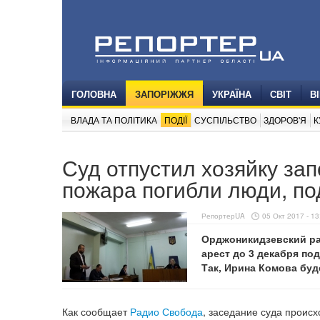
ГОЛОВНА
ЗАПОРІЖЖЯ
УКРАЇНА
СВІТ
В
ВЛАДА ТА ПОЛІТИКА
ПОДІЇ
СУСПІЛЬСТВО
ЗДОРОВ'Я
К
Суд отпустил хозяйку зап
пожара погибли люди, п
РепортерUA
05 Окт 2017 - 13
Орджоникидзевский ра
арест до 3 декабря по
Так, Ирина Комова буд
Как сообщает
Радио Свобода
, заседание суда проис