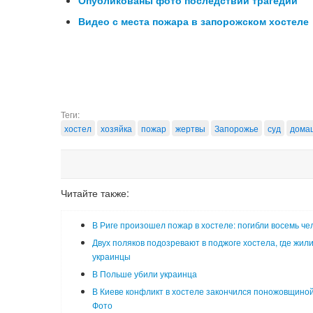
Опубликованы фото последствий трагедии
Видео с места пожара в запорожском хостеле
Теги:
хостел
хозяйка
пожар
жертвы
Запорожье
суд
дома
Читайте также:
В Риге произошел пожар в хостеле: погибли восемь че
Двух поляков подозревают в поджоге хостела, где жил
украинцы
В Польше убили украинца
В Киеве конфликт в хостеле закончился поножовщиной
Фото