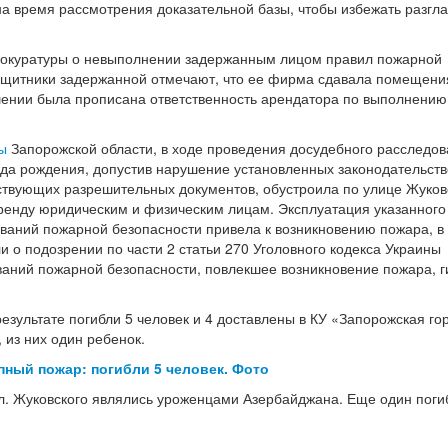
а время рассмотрения доказательной базы, чтобы избежать разгл
рокуратуры о невыполнении задержанным лицом правил пожарной
Защитники задержанной отмечают, что ее фирма сдавала помещени
ашении была прописана ответственность арендатора по выполнению
ы
Запорожской области, в ходе проведения досудебного расследо
ода рождения, допустив нарушение установленных законодательст
ствующих разрешительных документов, обустроила по улице Жуков
енду юридическим и физическим лицам. Эксплуатация указанного
ваний пожарной безопасности привела к возникновению пожара, в
и о подозрении по части 2 статьи 270 Уголовного кодекса Украины
аний пожарной безопасности, повлекшее возникновение пожара, г
результате погибли 5 человек и 4 доставлены в КУ «Запорожская го
 из них один ребенок.
пный пожар: погибли 5 человек. Фото
 ул. Жуковского являлись уроженцами Азербайджана. Еще один пог