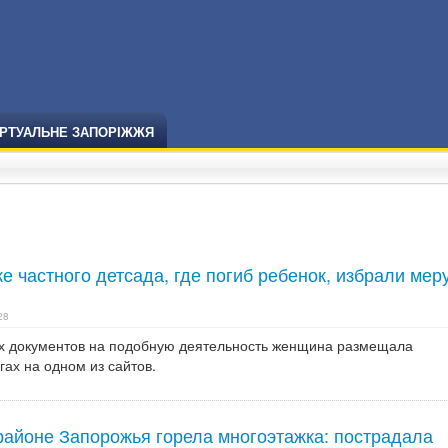
ІРТУАЛЬНЕ ЗАПОРІЖЖЯ
е частного детсада, где погиб ребенок, избрали мер
28
х документов на подобную деятельность женщина размещала
гах на одном из сайтов.
районе Запорожья горела многоэтажка: пострадала