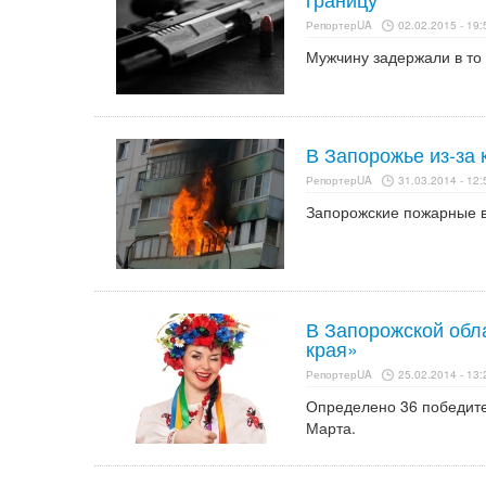
РепортерUA
02.02.2015 - 19:
Мужчину задержали в то 
В Запорожье из-за 
РепортерUA
31.03.2014 - 12:
Запорожские пожарные в
В Запорожской обл
края»
РепортерUA
25.02.2014 - 13:
Определено 36 победите
Марта.