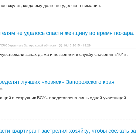
ное скулит, когда ему долго не уделяют внимания.
телям не удалось спасти женщину во время пожара.
ГСЧС Украины в Запорожской области
16.10.2015 - 13:29
чувствовали запах дыма и позвонили в службу спасения «101».
ределят лучших «хозяек» Запорожского края
05
щий и сотрудник ВСУ» представлена лишь одной участницей.
сти квартирант застрелил хозяйку, чтобы сбежать за