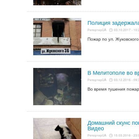
Полиция задержала 
РепортерUA
03.10.2017 - 10:
Пожар по ул. Жуковского
В Мелитополе во в
РепортерUA
03.12.2016 - 09:
Во время тушения пожар
Домашний скунс по
Видео
РепортерUA
15.03.2016 - 23: