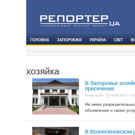
ГОЛОВНА
ЗАПОРІЖЖЯ
УКРАЇНА
СВІТ
В
хозяйка
В Запорожье хозяйк
пресечения
РепортерUA
05.06.2020 - 12:
Не имея разрешительны
объявления о своих услу
В Вознесеновском 