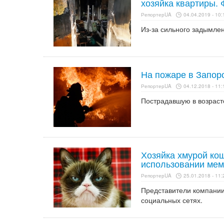
хозяйка квартиры. 
РепортерUA
04.04.2019 - 10:
Из-за сильного задымлен
На пожаре в Запор
РепортерUA
04.12.2018 - 11:
Пострадавшую в возраст
Хозяйка хмурой кош
использовании ме
РепортерUA
25.01.2018 - 11:
Представители компании 
социальных сетях.