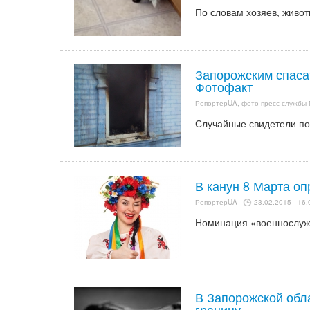
По словам хозяев, живот
Запорожским спаса
Фотофакт
РепортерUA, фото пресс-службы 
Случайные свидетели по
В канун 8 Марта оп
РепортерUA
23.02.2015 - 16:
Номинация «военнослужа
В Запорожской обла
границу