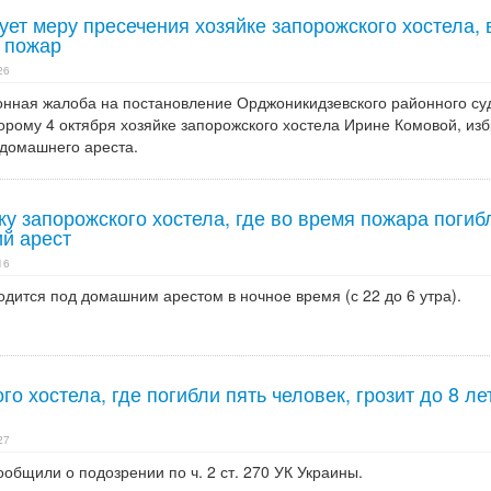
ет меру пресечения хозяйке запорожского хостела, 
 пожар
26
онная жалоба на постановление Орджоникидзевского районного суд
орому 4 октября хозяйке запорожского хостела Ирине Комовой, из
 домашнего ареста.
ку запорожского хостела, где во время пожара погиб
й арест
16
дится под домашним арестом в ночное время (с 22 до 6 утра).
о хостела, где погибли пять человек, грозит до 8 ле
27
общили о подозрении по ч. 2 ст. 270 УК Украины.