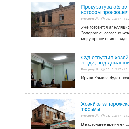
Прокуратура обжалу
котором произошел
РепортерUA
05.10.2017 - 16:
Уже готовится апелляци
Запорожье, согласно кот
меру пресечения в виде
Суд отпустил хозяй
люди, под домашни
РепортерUA
05.10.2017 - 13:
Ирина Комова будет нахо
Хозяйке запорожског
тюрьмы
РепортерUA
03.10.2017 - 21:
В настоящее время ей со