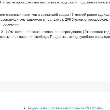
 ​ На месте происшествия патрульные задержали подозреваемого и
ития спиртных напитков и возникшей ссоры 46-летний ранее судим
равонарушитель задержан в порядке ст. 208 Уголовно-процессуаль
 пресечения.
.121 («Умышленное тяжкое телесное повреждение») Уголовного код
о восьми лет лишения свободы. Продолжается досудебное расследо
Байден заявил о возможном вторжении РФ в Украину