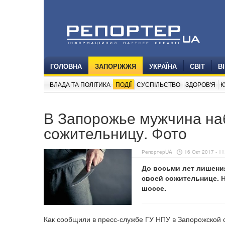
ГОЛОВНА
ЗАПОРІЖЖЯ
УКРАЇНА
СВІТ
В
ВЛАДА ТА ПОЛІТИКА
ПОДІЇ
СУСПІЛЬСТВО
ЗДОРОВ'Я
К
В Запорожье мужчина на
сожительницу. Фото
РепортерUA
16 Окт 2017 - 11
До восьми лет лишени
своей сожительнице. 
шоссе.
Как сообщили в пресс-службе ГУ НПУ в Запорожской