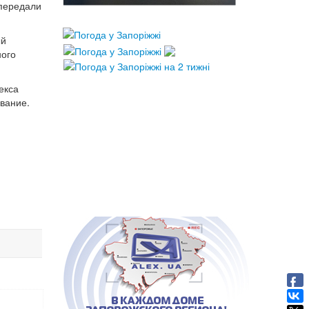
 передали
ый
ного
екса
вание.