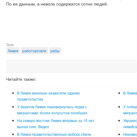
По ее данным, в неволе содержатся сотни людей.
Теги:
Ливия
работорговля
рабы
Читайте также:
В Ливии военные захватили здание
В Ливии
правительства
У берегов Ливии перевернулась лодка с
У побер
мигрантами: более полусотни погибших
мигран
На северо-востоке Ливии впервые за 15 лет
Украинс
выпал снег. Видео
ливийск
В Ливии правительственные войска сбили
Неизвес