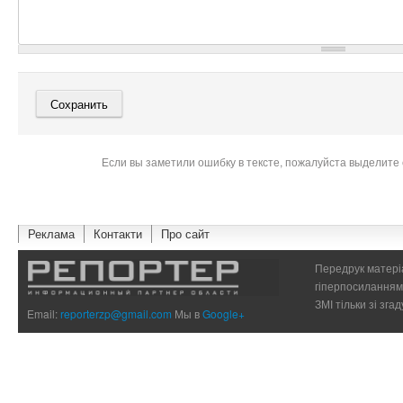
Если вы заметили ошибку в тексте, пожалуйста выделите 
Реклама
Контакти
Про сайт
Передрук матеріа
гіперпосиланням 
ЗМІ тільки зі зг
Email:
reporterzp@gmail.com
Мы в
Google+