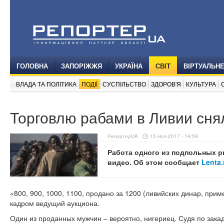
ГОЛОВНА
ЗАПОРІЖЖЯ
УКРАЇНА
СВІТ
ВІРТУАЛЬН
ВЛАДА ТА ПОЛІТИКА
ПОДІЇ
СУСПІЛЬСТВО
ЗДОРОВ'Я
КУЛЬТУРА
Торговлю рабами в Ливии сня
РепортерUA
15 Ноя 2017 - 14:59
Работа одного из подпольных р
видео. Об этом сообщает
Lenta.
«800, 900, 1000, 1100, продано за 1200 (ливийских динар, при
кадром ведущий аукциона.
Один из проданных мужчин – вероятно, нигериец. Судя по зака