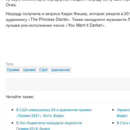
Ones.
Награду получила и актриса Кэрри Фишер, которая умерла в 20
аудиокнигу «The Princess Diarist». Также канадского музыканта
лучшее рок-исполнение песни «You Want it Darker».
Теги:
Грэмми
премия
США
церемония
Читайте также:
В США завершилась 63-я церемония премии
Украинс
«Грэмми 2021». Фото. Видео
Видео
В Лос-Анджелесе наградили лауреатов
В Сеть 
Грэмми-2019. Видео