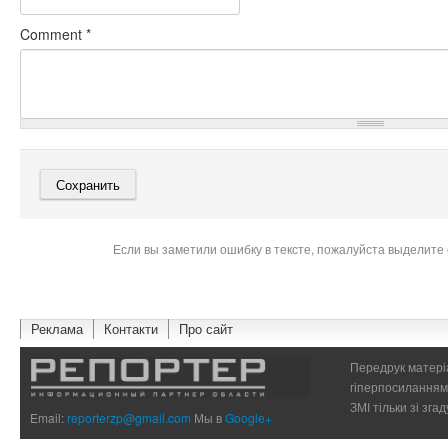
Comment
*
Если вы заметили ошибку в тексте, пожалуйста выделите 
Реклама
Контакти
Про сайт
Передрук матеріа
гіперпосиланням 
ЗМІ тільки зі зг
Email:
reporterzp@gmail.com
Мы в
Google+