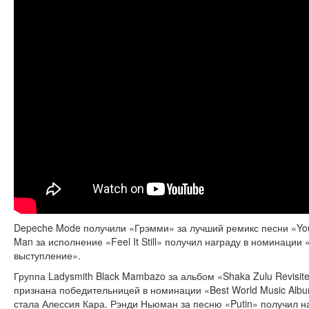
Depeche Mode получили «Грэмми» за лучший ремикс песни «You M
Man за исполнение «Feel It Still» получил награду в номинации
выступление».
Группа Ladysmith Black Mambazo за альбом «Shaka Zulu Revisited
признана победительницей в номинации «Best World Music Alb
стала Алессия Кара. Рэнди Ньюман за песню «Putin» получил н