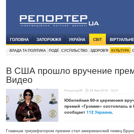
ГОЛОВНА
ЗАПОРІЖЖЯ
УКРАЇНА
СВІТ
ВІРТУАЛЬН
ВЛАДА ТА ПОЛІТИКА
ПОДІЇ
СУСПІЛЬСТВО
ЗДОРОВ'Я
КУЛЬТУРА
В США прошло вручение прем
Видео
РепортерUA
29 Янв 2018 - 12:07
Юбилейная 60-я церемония вру
премий «Грэмми» состоялась в 
сообщает
112 Украина
.
Главным триумфатором премии стал американский певец Бруно 