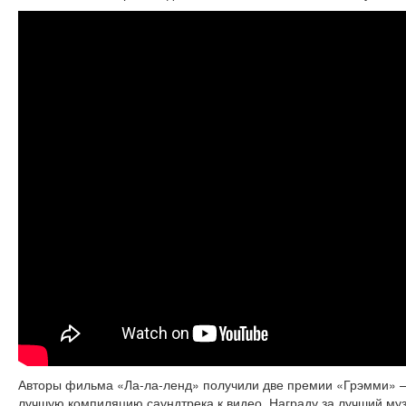
Авторы фильма «Ла-ла-ленд» получили две премии «Грэмми» –
лучшую компиляцию саундтрека к видео. Награду за лучший му