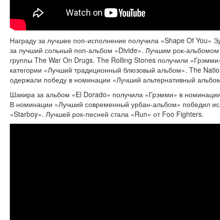
Награду за лучшее поп-исполнение получила «Shape Of You» 
за лучший сольный поп-альбом «Divide». Лучшим рок-альбомом
группы The War On Drugs. The Rolling Stones получили «Грэмми
категории «Лучший традиционный блюзовый альбом». The Nation
одержали победу в номинации «Лучший альтернативный альбом
Шакира за альбом «El Dorado» получила «Грэмми» в номинаци
В номинации «Лучший современный урбан-альбом» победил ис
«Starboy». Лучшей рок-песней стала «Run» от Foo Fighters.