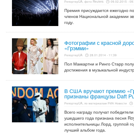
РепортерUA, фото Reuters
09.02.2015 - 09
Премия присуждается ежегодно по
членов Национальной академии зв
году.
Фотографии с красной дор
«Грэмми»
РепортерUA
28.01.2014 - 11:39
Пол Маккартни и Ринго Старр полу
достижения в музыкальной индуст
В США вручают премию «Гр
признаны французы Daft P
РепортерUA, по материалам РИА Новости
Всего награду получат победители
ушедшего года признана песня Ro
исполнительницы Лорд, группой го
лучший альбом года.