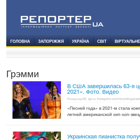
ГОЛОВНА
ЗАПОРІЖЖЯ
УКРАЇНА
СВІТ
ВІРТУАЛЬН
Грэмми
В США завершилась 63-я 
2021». Фото. Видео
РепортерUA, фото instagram.com/recordingacad
«Песней года» в 2021-м стала комп
летней американской хип-хоп-звез
Украинская пианистка полу