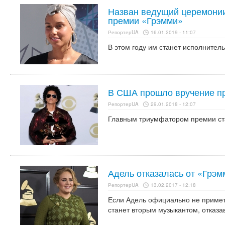
Назван ведущий церемонии
премии «Грэмми»
РепортерUA
16.01.2019 - 11:07
В этом году им станет исполнитель
В США прошло вручение п
РепортерUA
29.01.2018 - 12:07
Главным триумфатором премии ст
Адель отказалась от «Грэм
РепортерUA
13.02.2017 - 12:18
Если Адель официально не примет 
станет вторым музыкантом, отказ