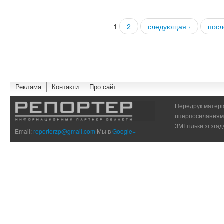
1
2
следующая ›
посл
Страницы
Реклама
Контакти
Про сайт
Передрук матеріа
гіперпосиланням 
ЗМІ тільки зі зг
Email:
reporterzp@gmail.com
Мы в
Google+