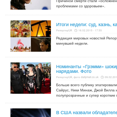
Причиной смерти стали «осложнен
проблемами со здоровьем».
Итоги недели: суд, казнь, 
РепортерUA
16.02.2015 - 17:55
Редакция мировых новостей Репо
минувшей недели.
Номинанты «Грэмми» шоки
нарядами. Фото
РепортерUA, фото dailymail.co.uk
09.02.201
Больше всего публику эпатировал
Сайрус, Ники Минаж, Джой Вилла 
полупрозрачные и супер короткие 
В США назвали обладателе