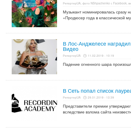
РепортерUA, фото NShpachenko с Facebook, в
Музыкант номинировалась сразу н
«Продюсер года в классической му
В Лос-Анджелесе наградил
Видео
РепортерUA
11.02.2019 - 10:19
Падение огненного шара произошл
В Сеть попал список лауре
РепортерUA
29.01.2019 - 13:39
Представители премии утверждают
вследствие взлома сайта неизвес