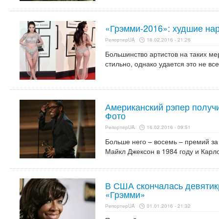
«Грэмми-2016»: худшие на
РепортерUA
16.02.2016 - 21:26
Большинство артистов на таких ме
стильно, однако удается это не вс
Американский рэпер получ
Фото
РепортерUA
16.02.2016 - 09:51
Больше него – восемь – премий з
Майкл Джексон в 1984 году и Карл
В США скончалась девятик
«Грэмми»
РепортерUA
01.01.2016 - 21:32