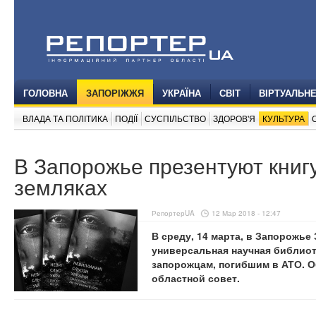
ГОЛОВНА
ЗАПОРІЖЖЯ
УКРАЇНА
СВІТ
ВІРТУАЛЬН
ВЛАДА ТА ПОЛІТИКА
ПОДІЇ
СУСПІЛЬСТВО
ЗДОРОВ'Я
КУЛЬТУРА
В Запорожье презентуют книг
земляках
РепортерUA
12 Мар 2018 - 12:47
В среду, 14 марта, в Запорожье
универсальная научная библиот
запорожцам, погибшим в АТО. 
областной совет.