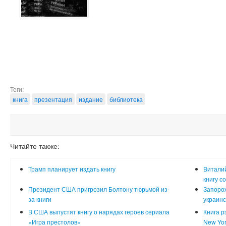
Теги:
книга
презентация
издание
библиотека
Читайте также:
Трамп планирует издать книгу
Витали
книгу с
Президент США пригрозил Болтону тюрьмой из-
Запорож
за книги
украин
В США выпустят книгу о нарядах героев сериала
Книга р
«Игра престолов»
New Yor