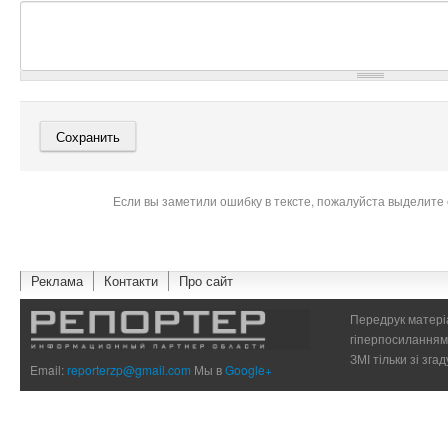
Если вы заметили ошибку в тексте, пожалуйста выделите 
Реклама
Контакти
Про сайт
Передрук матеріа
гіперпосиланням 
ЗМІ тільки зі зг
Email:
reporterzp@gmail.com
Мы в
Google+