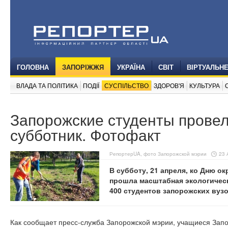
ГОЛОВНА
ЗАПОРІЖЖЯ
УКРАЇНА
СВІТ
ВІРТУАЛЬН
ВЛАДА ТА ПОЛІТИКА
ПОДІЇ
СУСПІЛЬСТВО
ЗДОРОВ'Я
КУЛЬТУРА
Запорожские студенты прове
субботник. Фотофакт
РепортерUA, фото Запорожской мэрии
23 
В субботу, 21 апреля, ко Дню 
прошла масштабная экологическ
400 студентов запорожских вузо
Как сообщает пресс-служба Запорожской мэрии, учащиеся Зап