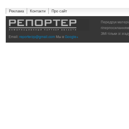
Реклама
Контакти
Про сайт
Передрук матеріа
гіперпосиланням 
ЗМІ тільки зі зг
Email:
reporterzp@gmail.com
Мы в
Google+