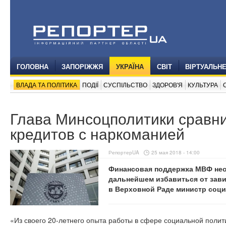
ГОЛОВНА
ЗАПОРІЖЖЯ
УКРАЇНА
СВІТ
ВІРТУАЛЬН
ВЛАДА ТА ПОЛІТИКА
ПОДІЇ
СУСПІЛЬСТВО
ЗДОРОВ'Я
КУЛЬТУРА
Глава Минсоцполитики сравни
кредитов с наркоманией
РепортерUA
25 мая 2018 - 14:00
Финансовая поддержка МВФ необ
дальнейшем избавиться от зави
в Верховной Раде министр соци
«Из своего 20-летнего опыта работы в сфере социальной полити