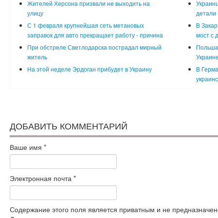
Жителей Херсона призвали не выходить на
Украинц
улицу
детали
С 1 февраля крупнейшая сеть метановых
В Закар
заправок для авто прекращает работу - причина
мост с 
При обстреле Светлодарска пострадал мирный
Польша
житель
Украин
На этой неделе Эрдоган прибудет в Украину
В Герма
украинс
ДОБАВИТЬ КОММЕНТАРИЙ
Ваше имя
*
Электронная почта
*
Содержание этого поля является приватным и не предназначено