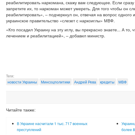
реабилитировать наркомана, скажу вам следующее. Если сразу 
запретите их, то наркоман может умереть. Для того чтобы он сле
реабилитировать», – подчеркнул он, отвечая на вопрос одного и
украинское правительство «слезет с наркоиглы» МВФ.
«Кто посадил Украину на эту иглу, вы прекрасно знаете... А то,
лечением и реабилитацией», – добавил министр.
Теги:
новости Украины
Минсоцполитики
Андрей Рева
кредиты
МВФ
Читайте также:
В Украине насчитали 1 тыс. 717 военных
Украинц
преступлений
более 8