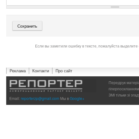
Если вы заметили ошибку в тексте, пожалуйста выделите 
Реклама
Контакти
Про сайт
Передрук матеріа
гіперпосиланням 
ЗМІ тільки зі зг
Email:
reporterzp@gmail.com
Мы в
Google+