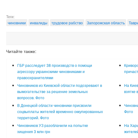
Теги:
чиновники
инвалиды
трудовое рабство
Запорожская область
Тавр
Читайте также:
ГБР расследует 38 производств о помощи
Криворо
агрессору украинскими чиновниками и
причаст
правоохранителями
Чиновников из Киевской области подозревают в
На Киев
вымогательстве за решение земельных
взятке 
вопросов. Фото
В Донецкой области чиновники присвоили
Чиновни
соцвыплаты жителей временно оккупированных
Фото
территорий. Фото
Чиновников УЗ разоблачили на попытке
На Харь
хищения 3 млн грн
жителе