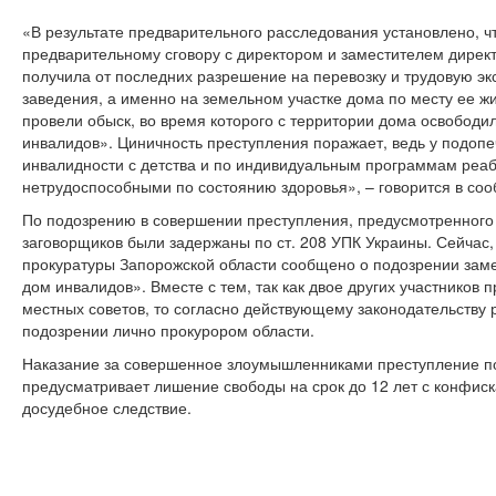
«В результате предварительного расследования установлено, ч
предварительному сговору с директором и заместителем дирек
получила от последних разрешение на перевозку и трудовую э
заведения, а именно на земельном участке дома по месту ее ж
провели обыск, во время которого с территории дома освободи
инвалидов». Циничность преступления поражает, ведь у подопечн
инвалидности с детства и по индивидуальным программам реа
нетрудоспособными по состоянию здоровья», – говорится в со
По подозрению в совершении преступления, предусмотренного ч.
заговорщиков были задержаны по ст. 208 УПК Украины. Сейчас,
прокуратуры Запорожской области сообщено о подозрении зам
дом инвалидов». Вместе с тем, так как двое других участников
местных советов, то согласно действующему законодательству
подозрении лично прокурором области.
Наказание за совершенное злоумышленниками преступление по 
предусматривает лишение свободы на срок до 12 лет с конфис
досудебное следствие.