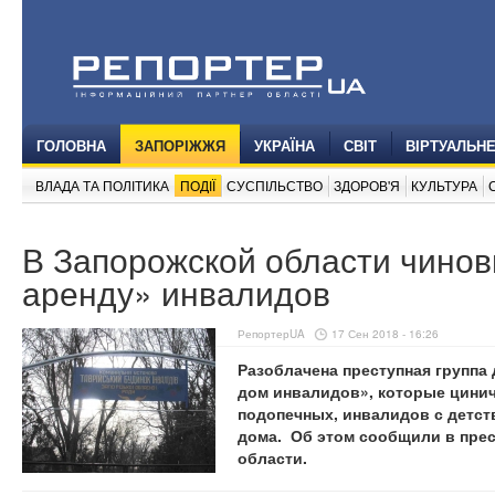
ГОЛОВНА
ЗАПОРІЖЖЯ
УКРАЇНА
СВІТ
ВІРТУАЛЬН
ВЛАДА ТА ПОЛІТИКА
ПОДІЇ
СУСПІЛЬСТВО
ЗДОРОВ'Я
КУЛЬТУРА
В Запорожской области чинов
аренду» инвалидов
РепортерUA
17 Сен 2018 - 16:26
Разоблачена преступная группа
дом инвалидов», которые цини
подопечных, инвалидов с детств
дома. Об этом сообщили в пре
области.