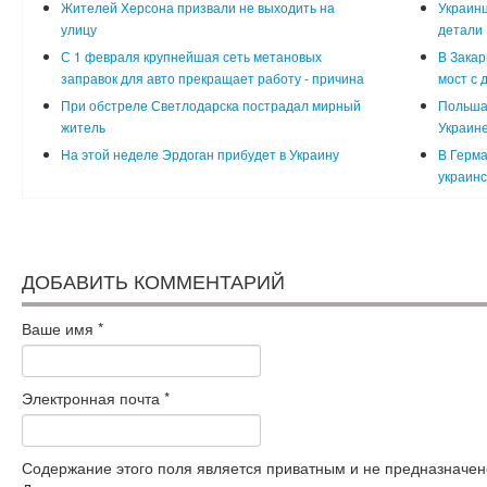
Жителей Херсона призвали не выходить на
Украинц
улицу
детали
С 1 февраля крупнейшая сеть метановых
В Закар
заправок для авто прекращает работу - причина
мост с 
При обстреле Светлодарска пострадал мирный
Польша
житель
Украин
На этой неделе Эрдоган прибудет в Украину
В Герма
украинс
ДОБАВИТЬ КОММЕНТАРИЙ
Ваше имя
*
Электронная почта
*
Содержание этого поля является приватным и не предназначено