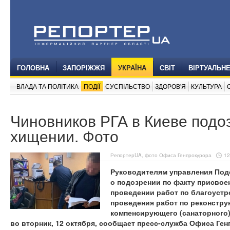
ГОЛОВНА
ЗАПОРІЖЖЯ
УКРАЇНА
СВІТ
ВІРТУАЛЬН
ВЛАДА ТА ПОЛІТИКА
ПОДІЇ
СУСПІЛЬСТВО
ЗДОРОВ'Я
КУЛЬТУРА
Чиновников РГА в Киеве подо
хищении. Фото
РепортерUA, фото Офиса Генпрокурора
12
Руководителям управления Под
о подозрении по факту присвое
проведении работ по благоустр
проведения работ по реконстру
компенсирующего (санаторного)
во вторник, 12 октября, сообщает пресс-служба Офиса Ген