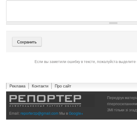
Если вы заметили ошибку в тексте, пожалуйста выделите 
Реклама
Контакти
Про сайт
Передрук матеріа
гіперпосиланням 
ЗМІ тільки зі зг
Email:
reporterzp@gmail.com
Мы в
Google+