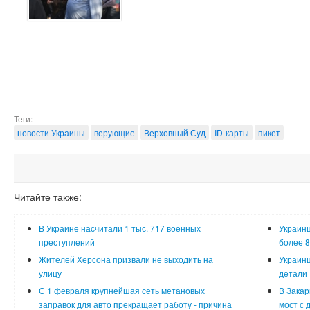
Теги:
новости Украины
верующие
Верховный Суд
ID-карты
пикет
Читайте также:
В Украине насчитали 1 тыс. 717 военных
Украинц
преступлений
более 8
Жителей Херсона призвали не выходить на
Украинц
улицу
детали
С 1 февраля крупнейшая сеть метановых
В Закар
заправок для авто прекращает работу - причина
мост с 