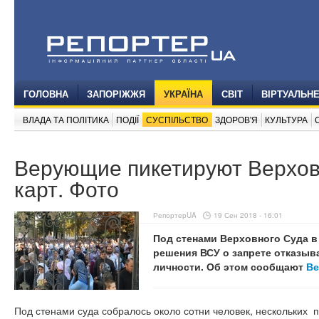
ГОЛОВНА
ЗАПОРІЖЖЯ
УКРАЇНА
СВІТ
ВІРТУАЛЬН
ВЛАДА ТА ПОЛІТИКА
ПОДІЇ
СУСПІЛЬСТВО
ЗДОРОВ'Я
КУЛЬТУРА
Верующие пикетируют Верховн
карт. Фото
РепортерUA
19 Сен 2018 - 16:01
Под стенами Верховного Суда 
решения ВСУ о запрете отказыв
личности. Об этом сообщают
Ве
Под стенами суда собралось около сотни человек, нескольких п