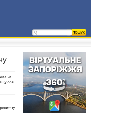
ну
ова на
дящуюся
еренитету