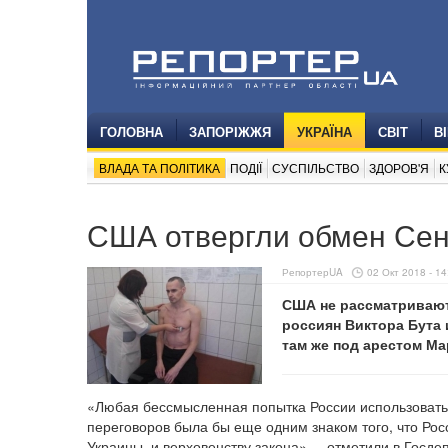
ГОЛОВНА
ЗАПОРІЖЖЯ
УКРАЇНА
СВІТ
В
ВЛАДА ТА ПОЛІТИКА
ПОДІЇ
СУСПІЛЬСТВО
ЗДОРОВ'Я
К
США отвергли обмен Сен
РепортерUA
02 Окт 2018 - 14
США не рассматривают
россиян Виктора Бута 
там же под арестом М
«Любая бессмысленная попытка России использовать 
переговоров была бы еще одним знаком того, что Рос
Украины, и верховенству закона», – отметили в Госде