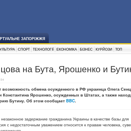
ІРТУАЛЬНЕ ЗАПОРІЖЖЯ
УЛЬТУРА
СПОРТ
ТЕХНОЛОГІЇ
ЕКОНОМІКА
БІЗНЕС
КУРЙОЗИ
ТОП
цова на Бута, Ярошенко и Бути
:54
 возможность обмена осужденного в РФ украинца Олега Сенц
и Константина Ярошенко, осужденных в Штатах, а также нахо
арию Бутину. Об этом сообщает
BBC
.
незаконное задержание гражданина Украины в качестве базы для
сия с недостаточным уважением относится к правам человека, сув
партаменте.