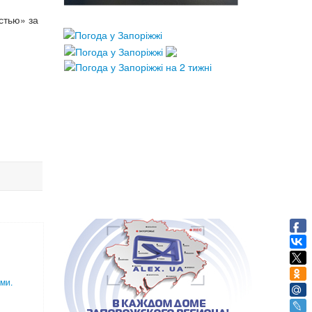
стью» за
ми.