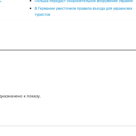
ь
Польша передаст оборонительное вооружение Украине
В Германии ужесточили правила въезда для украинских
туристов
назначено к показу.