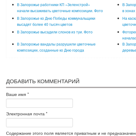
В Запорожье работники КП «Зеленстрой»
В Запо
начали высаживать цветочные композиции. Фото
в зонах
В Запорожье ко Дню Победы коммунальщики
На каск
высадят более 40 тысяч цветов
цветочн
В Запорожье высадили слонов из туи. Фото
Фотореп
началас
В Запорожье вандалы разрушили цветочные
В Запор
композиции, созданные ко Дню города
деревь
ДОБАВИТЬ КОММЕНТАРИЙ
Ваше имя
*
Электронная почта
*
Содержание этого поля является приватным и не предназначено