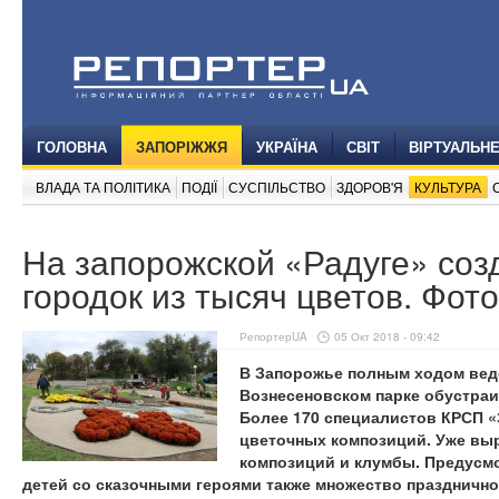
ГОЛОВНА
ЗАПОРІЖЖЯ
УКРАЇНА
СВІТ
ВІРТУАЛЬН
ВЛАДА ТА ПОЛІТИКА
ПОДІЇ
СУСПІЛЬСТВО
ЗДОРОВ'Я
КУЛЬТУРА
На запорожской «Радуге» соз
городок из тысяч цветов. Фото
РепортерUA
05 Окт 2018 - 09:42
В Запорожье полным ходом веде
Вознесеновском парке обустраи
Более 170 специалистов КРСП «
цветочных композиций. Уже в
композиций и клумбы. Предусм
детей со сказочными героями также множество празднично