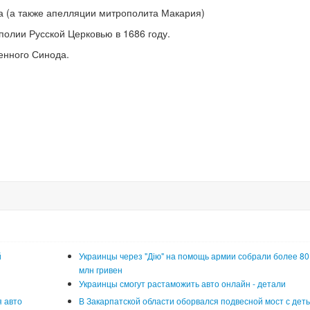
а (а также апелляции митрополита Макария)
полии Русской Церковью в 1686 году.
енного Синода.
й
Украинцы через "Дію" на помощь армии собрали более 80
млн гривен
Украинцы смогут растаможить авто онлайн - детали
 авто
В Закарпатской области оборвался подвесной мост с деть