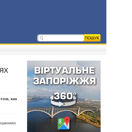
ях
том, как
решениях