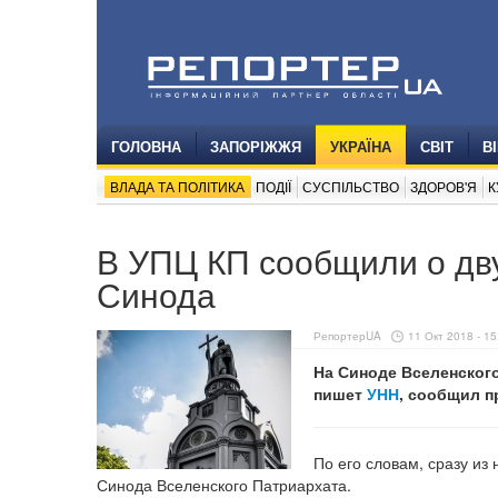
ГОЛОВНА
ЗАПОРІЖЖЯ
УКРАЇНА
СВІТ
В
ВЛАДА ТА ПОЛІТИКА
ПОДІЇ
СУСПІЛЬСТВО
ЗДОРОВ'Я
К
В УПЦ КП сообщили о дв
Синода
РепортерUA
11 Окт 2018 - 15
На Синоде Вселенского
пишет
УНН
, сообщил п
По его словам, сразу и
Синода Вселенского Патриархата.