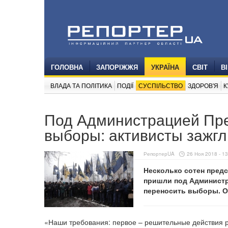
ГОЛОВНА
ЗАПОРІЖЖЯ
УКРАЇНА
СВІТ
В
ВЛАДА ТА ПОЛІТИКА
ПОДІЇ
СУСПІЛЬСТВО
ЗДОРОВ'Я
К
Под Администрацией Пре
выборы: активисты зажг
РепортерUA
26 Ноя 2018 - 13
Несколько сотен предс
пришли под Администр
переносить выборы. О
«Наши требования: первое – решительные действия ру