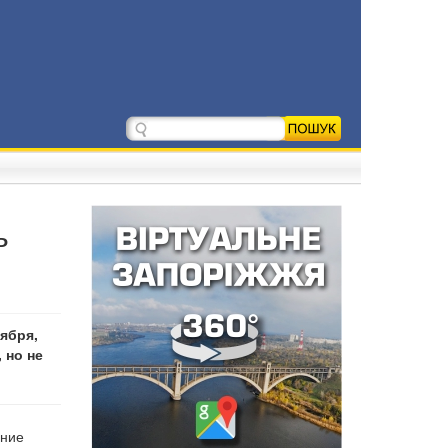
ь
ября,
 но не
ение