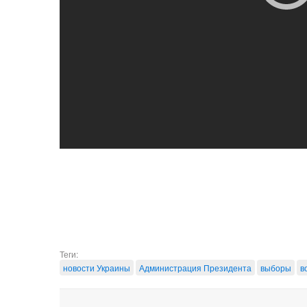
Теги:
новости Украины
Администрация Президента
выборы
в