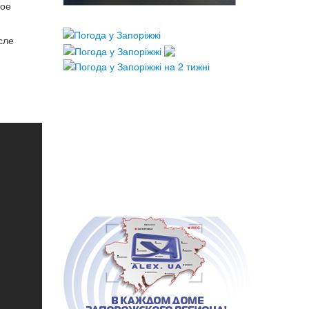
ное
сле
и