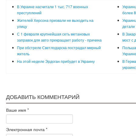
В Украине насчитали 1 тыс. 717 военных
Украинц
преступлений
более 8
Жителей Херсона призвали не выходить на
Украинц
улицу
детали
С 1 февраля крупнейшая сеть метановых
В Закар
заправок для авто прекращает работу - причина
мост с 
При обстреле Светлодарска пострадал мирный
Польша
житель
Украин
На этой неделе Эрдоган прибудет в Украину
В Герма
украинс
ДОБАВИТЬ КОММЕНТАРИЙ
Ваше имя
*
Электронная почта
*