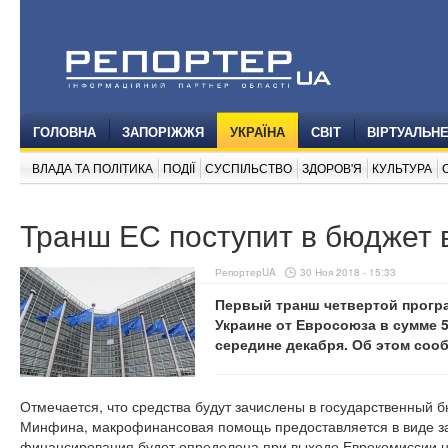
ГОЛОВНА
ЗАПОРІЖЖЯ
УКРАЇНА
СВІТ
ВІРТУАЛЬН
ВЛАДА ТА ПОЛІТИКА
ПОДІЇ
СУСПІЛЬСТВО
ЗДОРОВ'Я
КУЛЬТУРА
Транш ЕС поступит в бюджет 
РепортерUA
30 Ноя 2018 - 15:33
Первый транш четвертой прог
Украине от Евросоюза в сумме 
середине декабря. Об этом соо
Отмечается, что средства будут зачислены в государственный 
Минфина, макрофинансовая помощь предоставляется в виде за
финансирования будет определена при выходе Еврокомиссии н