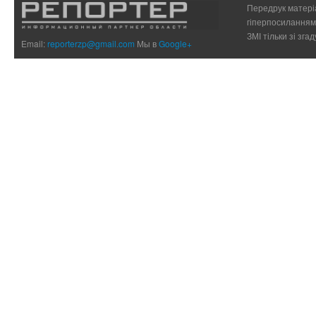
Передрук матеріа
гіперпосиланням 
ЗМІ тільки зі зг
Email:
reporterzp@gmail.com
Мы в
Google+