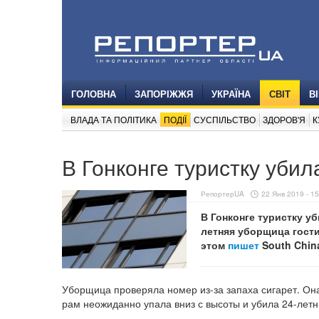
ГОЛОВНА
ЗАПОРІЖЖЯ
УКРАЇНА
СВІТ
В
ВЛАДА ТА ПОЛІТИКА
ПОДІЇ
СУСПІЛЬСТВО
ЗДОРОВ'Я
К
В Гонконге туристку уби
РепортерUA
22 Янв 2019 - 15
В Гонконге туристку у
летняя уборщица гости
этом
пишет
South China
Уборщица проверяла номер из-за запаха сигарет. Он
рам неожиданно упала вниз с высоты и убила 24-летн