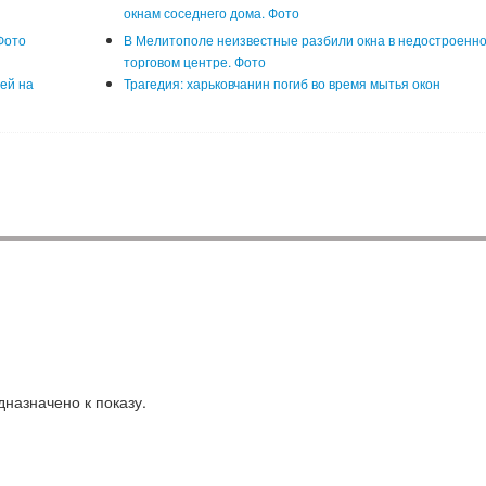
окнам соседнего дома. Фото
Фото
В Мелитополе неизвестные разбили окна в недостроенн
торговом центре. Фото
ей на
Трагедия: харьковчанин погиб во время мытья окон
назначено к показу.