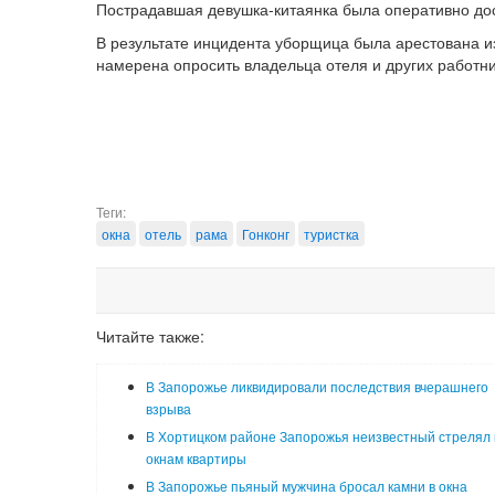
Пострадавшая девушка-китаянка была оперативно дост
В результате инцидента уборщица была арестована и
намерена опросить владельца отеля и других работни
Теги:
окна
отель
рама
Гонконг
туристка
Читайте также:
В Запорожье ликвидировали последствия вчерашнего
взрыва
В Хортицком районе Запорожья неизвестный стрелял 
окнам квартиры
В Запорожье пьяный мужчина бросал камни в окна