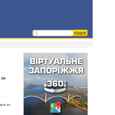
 39-
дна из