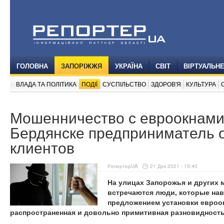
ГОЛОВНА
ЗАПОРІЖЖЯ
УКРАЇНА
СВІТ
ВІРТУАЛЬН
ВЛАДА ТА ПОЛІТИКА
ПОДІЇ
СУСПІЛЬСТВО
ЗДОРОВ'Я
КУЛЬТУРА
Мошенничество с евроокнами 
Бердянске предприниматель 
клиентов
РепортерUA
21 Дек 2021 - 15:40
На улицах Запорожья и других 
встречаются люди, которые нав
предложением установки евроок
распространенная и довольно примитивная разновидност