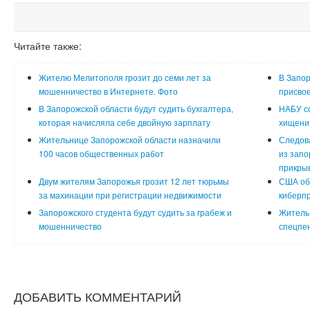
Читайте также:
Жителю Мелитополя грозит до семи лет за
В Запор
мошенничество в Интернете. Фото
присвое
В Запорожской области будут судить бухгалтера,
НАБУ с
которая начисляла себе двойную зарплату
хищении
Жительнице Запорожской области назначили
Следова
100 часов общественных работ
из запо
прикры
Двум жителям Запорожья грозит 12 лет тюрьмы
США об
за махинации при регистрации недвижимости
киберп
Запорожского студента будут судить за грабеж и
Житель 
мошенничество
спецпе
ДОБАВИТЬ КОММЕНТАРИЙ