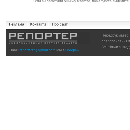
Если вы заметили ошибку в тексте, пожалуйста выделите 
Реклама
Контакти
Про сайт
Передрук матеріа
гіперпосиланням 
ЗМІ тільки зі зг
Email:
reporterzp@gmail.com
Мы в
Google+