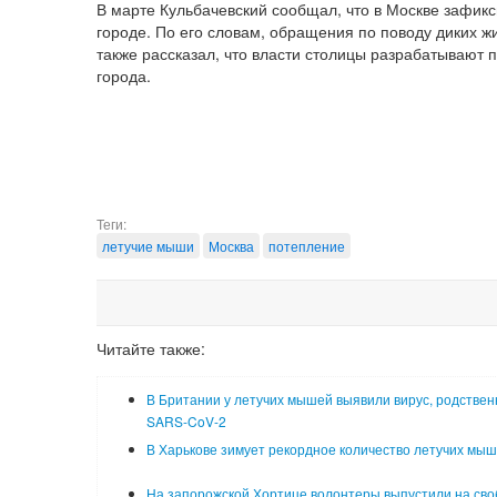
В марте Кульбачевский сообщал, что в Москве зафик
городе. По его словам, обращения по поводу диких ж
также рассказал, что власти столицы разрабатывают
города.
Теги:
летучие мыши
Москва
потепление
Читайте также:
В Британии у летучих мышей выявили вирус, родстве
SARS-CoV-2
В Харькове зимует рекордное количество летучих мы
На запорожской Хортице волонтеры выпустили на сво