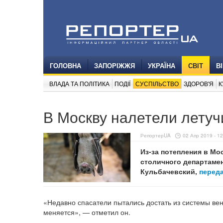
ГОЛОВНА
ЗАПОРІЖЖЯ
УКРАЇНА
СВІТ
В
ВЛАДА ТА ПОЛІТИКА
ПОДІЇ
СУСПІЛЬСТВО
ЗДОРОВ'Я
К
В Москву налетели лету
РепортерUA
02 Апр 2019 - 12
Из-за потепления в Мо
столичного департаме
Кульбачевский,
перед
«Недавно спасатели пытались достать из системы вен
меняется», — отметил он.