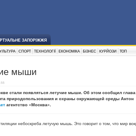
ІРТУАЛЬНЕ ЗАПОРІЖЖЯ
УЛЬТУРА
СПОРТ
ТЕХНОЛОГІЇ
ЕКОНОМІКА
БІЗНЕС
КУРЙОЗИ
ТОП
чие мыши
:55
скве стали появляться летучие мыши. Об этом сообщил глава
нта природопользования и охраны окружающей среды Антон
ает
агентство «Москва».
тиляции небоскреба летучую мышь. Это говорит о том, что мир вок