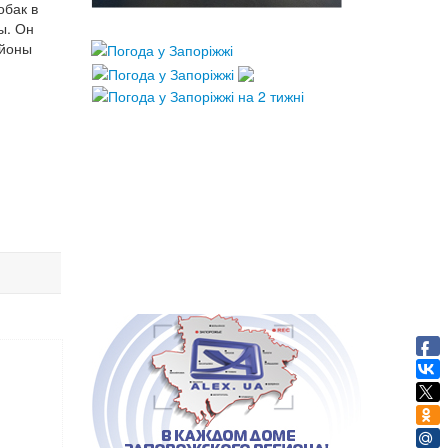
обак в
ы. Он
айоны