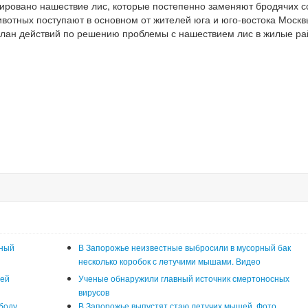
сировано нашествие лис, которые постепенно заменяют бродячих с
ивотных поступают в основном от жителей юга и юго-востока Москв
 план действий по решению проблемы с нашествием лис в жилые р
нный
В Запорожье неизвестные выбросили в мусорный бак
несколько коробок с летучими мышами. Видео
шей
Ученые обнаружили главный источник смертоносных
вирусов
боду
В Запорожье выпустят стаю летучих мышей. Фото