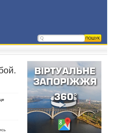
бой.
це
ись