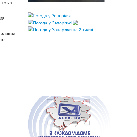
-то из
ния
полиции
его